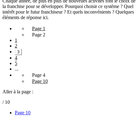
Chaque année, de plus en plus de nouvelles activités font le choix de
la franchise pour se développer. Pourquoi choisir ce système ? Quel
intérêt pour le futur franchiseur ? Et quels inconvénients ? Quelques
éléments de réponse ici.
Page 1
Page 2
1
2
3
4
5
...
Page 4
Page 10
Aller à la page :
/ 10
Page 10