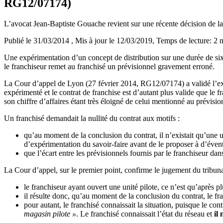
RG12/07174)
L’avocat Jean-Baptiste Gouache revient sur une récente décision de la
Publié le 31/03/2014
, Mis à jour le 12/03/2019
, Temps de lecture: 2 
Une expérimentation d’un concept de distribution sur une durée de six m
le franchiseur remet au franchisé un prévisionnel gravement erroné.
La Cour d’appel de Lyon (27 février 2014, RG12/07174) a validé l’expé
expérimenté et le contrat de franchise est d’autant plus valide que le f
son chiffre d’affaires étant très éloigné de celui mentionné au prévision
Un franchisé demandait la nullité du contrat aux motifs :
qu’au moment de la conclusion du contrat, il n’existait qu’une u
d’expérimentation du savoir-faire avant de le proposer à d’évent
que l’écart entre les prévisionnels fournis par le franchiseur dans
La Cour d’appel, sur le premier point, confirme le jugement du tribuna
le franchiseur ayant ouvert une unité pilote, ce n’est qu’après p
il résulte donc, qu’au moment de la conclusion du contrat, le f
pour autant, le franchisé connaissait la situation, puisque le con
magasin pilote »
. Le franchisé connaissait l’état du réseau et
il