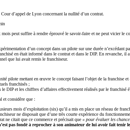
 Cour d’appel de Lyon concernant la nullité d’un contrat.
min
ois peut suffire à rendre éprouvé le savoir-faire et ne peut vicier le c
rimentation d’un concept dans un pilote sur une durée n’excédant pas 6
ranchisé en était informé dans le contrat et dans le DIP. En revanche, il 
nel que lui avait remis le franchiseur.
nité pilote mettant en œuvre le concept faisant l’objet de la franchise 
uels franchisés ;
 le DIP et les chiffres d’affaires effectivement réalisés par le franchisé é
l et considère que :
lusieurs mois d’exploitation (six) qu’il a mis en place un réseau de franc
ranchiseur ne disposait que d’une très courte expérience du fonctionneme
trat ne citait que ce commerce et précisait que
« pour évaluer les chances
 n’est pas fondé à reprocher à son animateur de lui avoir fait tenir l