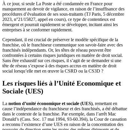
À ce jour, si seule La Poste a été condamnée en France pour
manquement au devoir de vigilance, en raison de l’insuffisance des
procédures d’évaluation de ses sous-traitants (TJ Paris, 5 décembre
2023, n°21/15827, appel en cours), ce type de contentieux est
émergent et pourrait rapidement se développer, incitant ainsi les
entreprises à se conformer rapidement.
Cependant, il est crucial de préserver le modèle spécifique de la
franchise, où le franchiseur communique son savoir-faire avec des
franchisés indépendants. Or, les têtes de réseau peuvent être
confrontées à certains risques juridiques en matière de droit social.
Sans être exhaustif sur ces risques, il s’agit de se demander si une
tête de réseau s’expose à des risques accrus en matière de droit
social lorsqu’elle met en œuvre la CSRD ou la CS3D ?
Les risques liés à l’Unité Economique et
Sociale (UES)
La
notion d’unité économique et sociale (UES)
, remettant en
cause l’indépendance du franchiseur et des franchisés, a été débattue
dans le contexte de la franchise. Par exemple, dans l’arrêt Mac
Donald’s (Cass. Soc. 17 mai 1994, 93-60.394), la Cour de cassation
a reconnu l’existence d’une UES en raison de la concentration des
pouvoirs de direction entre les mains des mêmes dirigeants et de