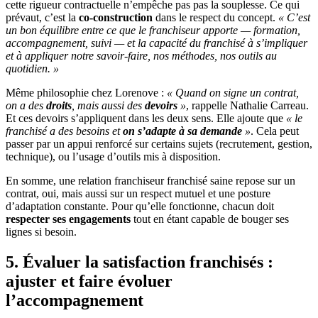
cette rigueur contractuelle n’empêche pas pas la souplesse. Ce qui
prévaut, c’est la
co-construction
dans le respect du concept.
« C’est
un bon équilibre entre ce que le franchiseur apporte — formation,
accompagnement, suivi — et la capacité du franchisé à s’impliquer
et à appliquer notre savoir-faire, nos méthodes, nos outils au
quotidien. »
Même philosophie chez Lorenove :
« Quand on signe un contrat,
on a des
droits
, mais aussi des
devoirs
»
, rappelle Nathalie Carreau.
Et ces devoirs s’appliquent dans les deux sens. Elle ajoute que
« le
franchisé a des besoins et
on s’adapte à sa demande
»
. Cela peut
passer par un appui renforcé sur certains sujets (recrutement, gestion,
technique), ou l’usage d’outils mis à disposition.
En somme, une relation franchiseur franchisé saine repose sur un
contrat, oui, mais aussi sur un respect mutuel et une posture
d’adaptation constante. Pour qu’elle fonctionne, chacun doit
respecter ses engagements
tout en étant capable de bouger ses
lignes si besoin.
5. Évaluer la satisfaction franchisés :
ajuster et faire évoluer
l’accompagnement