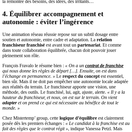
la remontée des besoins, des idées, des irritants…
4. Équilibrer accompagnement et
autonomie : éviter l’ingérence
Une animation réseau réussie repose sur un subtil dosage entre
soutien et autonomie, entre cadre et adaptation. La
relation
franchiseur franchisé
est avant tout un
partenariat
. Et comme
dans toute collaboration équilibrée, chacun doit pouvoir jouer
pleinement son rôle.
François Fravalo le résume bien :
« On a un
contrat de franchise
qui nous donne les règles de départ […]. Ensuite, on est dans
l’échange en permanence. »
Le
respect du concept
est essentiel,
bien sûr. Mais il ne doit pas empêcher une autonomie locale adaptée
aux réalités du terrain. Le franchiseur apporte une vision, une
méthode, des outils. Le franchisé, lui, agit, ajuste, alerte.
« Il y a la
hauteur du franchiseur, et nous, on est sur le terrain. On vient
adapter
et on prend ce qui est nécessaire au bénéfice de tout le
monde. »
Chez Mistertemp’ group, cette
logique d’équilibre
est clairement
posée dès les premiers échanges :
« Le candidat à la franchise est au
fait des règles que le contrat régit »
, indique Vanessa Petzl. Mais