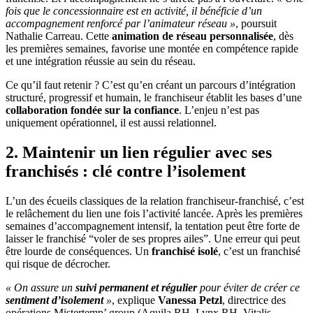
fois que le concessionnaire est en activité, il bénéficie d’un
accompagnement renforcé par l’animateur réseau »
, poursuit
Nathalie Carreau. Cette
animation de réseau personnalisée
, dès
les premières semaines, favorise une montée en compétence rapide
et une intégration réussie au sein du réseau.
Ce qu’il faut retenir ? C’est qu’en créant un parcours d’intégration
structuré, progressif et humain, le franchiseur établit les bases d’une
collaboration fondée sur la confiance
. L’enjeu n’est pas
uniquement opérationnel, il est aussi relationnel.
2. Maintenir un lien régulier avec ses
franchisés : clé contre l’isolement
L’un des écueils classiques de la relation franchiseur-franchisé, c’est
le relâchement du lien une fois l’activité lancée. Après les premières
semaines d’accompagnement intensif, la tentation peut être forte de
laisser le franchisé “voler de ses propres ailes”. Une erreur qui peut
être lourde de conséquences. Un
franchisé isolé
, c’est un franchisé
qui risque de décrocher.
« On assure un
suivi permanent et régulier
pour éviter de créer ce
sentiment d’isolement
»
, explique
Vanessa Petzl
, directrice des
opérations Mistertemp’ group (Aquila RH, Lynx RH, Vitalis