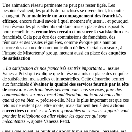
Une animation réseau pertinente ne peut pas rester figée. Les
besoins évoluent, les profils de franchisés se diversifient, les outils
changent. Pour
maintenir un accompagnement des franchisés
efficace
, encore faut-il savoir à quel moment s’ajuster… et pourquoi.
Les réseaux les plus attentifs ont donc mis en place des dispositifs
pour recueillir les
remontées terrain
et
mesurer la satisfaction
des
franchisés. Cela peut être des commissions de franchisés, des
réunions et des visites régulières, comme évoqué plus haut ou
encore des canaux de communication dédiés. Certains réseaux, à
l’image de Mistertemp’ group, mettent aussi en place des
enquêtes
de satisfaction
.
« La satisfaction de nos franchisés est très importante »
, assure
Vanessa Petzl qui explique que le réseau a mis en place des enquêtes
de satisfaction mensuelles et trimestrielles. Cette démarche permet
aux franchisés d’
évaluer la qualité des services fournis par la tête
de réseau
.
« Les franchisés peuvent noter nos services, faire des
commentaires sur nos axes d’amélioration, mais aussi nous dire
quand ça va bien »
, précise-t-elle. Mais le plus important est que ces
retours ne restent pas lettre morte, mais donnent lieu à des
actions
correctives
concrètes.
« Nos responsables de services supports vont
prendre le téléphone ou aller visiter les agences qui sont
mécontentes »
, ajoute Vanessa Petzl.
Quels que soient les outils et dispositifs mis en place, l’essentiel est