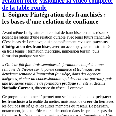
relation forte
Visionner la vidéo complète
de la table ronde
1. Soigner l’intégration des franchisés :
les bases d’une relation de confiance
Avant même la signature du contrat de franchise, certains réseaux
posent les jalons d’une relation durable avec leurs futurs franchisés.
C’est le cas de Lorenove, qui a complètement revu son
parcours
d’intégration des franchisés
, avec un accompagnement structuré
en trois temps : formation théorique, immersion terrain, puis
formation pratique sur site.
« On leur fait faire trois semaines de formation complète : une
semaine de
théorie
sur la partie commerce et technique, une
deuxième semaine d’
immersion
(au siège, dans des agences
intégrées, et chez un concessionnaire qui devient leur parrain), puis
une troisième semaine de
formation pratique
sur site »
, détaille
Nathalie Carreau
, directrice du réseau Lorenove.
Ce programme immersif permet non seulement de mieux
préparer
les franchisés
à la réalité du métier, mais aussi de
créer du lien
avec
les équipes du siège et les autres membres du réseau. Le
parrain
,
notamment, joue un rôle central de soutien dans les premiers pas du
franchisé. Et l’accompagnement ne s’arrête pas à l’ouverture.
« Une