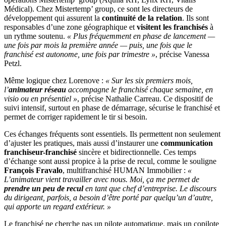
Médical). Chez Mistertemp’ group, ce sont les directeurs de
développement qui assurent la
continuité de la relation
. Ils sont
responsables d’une zone géographique et
visitent les franchisés
à
un rythme soutenu.
« Plus fréquemment en phase de lancement —
une fois par mois la première année — puis, une fois que le
franchisé est autonome, une fois par trimestre »
, précise Vanessa
Petzl.
Même logique chez Lorenove :
« Sur les six premiers mois,
l’
animateur réseau
accompagne le franchisé chaque semaine, en
visio ou en présentiel »
, précise Nathalie Carreau. Ce dispositif de
suivi intensif, surtout en phase de démarrage, sécurise le franchisé et
permet de corriger rapidement le tir si besoin.
Ces échanges fréquents sont essentiels. Ils permettent non seulement
d’ajuster les pratiques, mais aussi d’instaurer une
communication
franchiseur-franchisé
sincère et bidirectionnelle. Ces temps
d’échange sont aussi propice à la prise de recul, comme le souligne
François Fravalo
, multifranchisé HUMAN Immobilier :
«
L’animateur vient travailler avec nous. Moi, ça me permet de
prendre un peu de recul
en tant que chef d’entreprise. Le discours
du dirigeant, parfois, a besoin d’être porté par quelqu’un d’autre,
qui apporte un regard extérieur. »
Le franchisé ne cherche pas un pilote automatique, mais un copilote