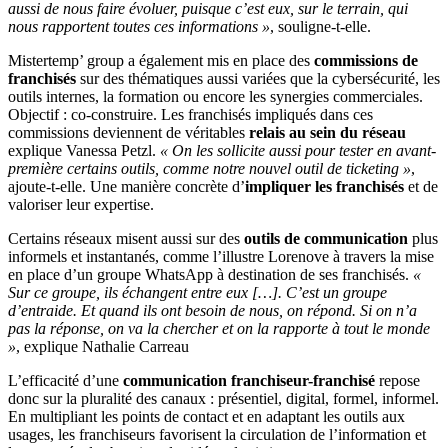
aussi de nous faire évoluer, puisque c’est eux, sur le terrain, qui
nous rapportent toutes ces informations »
, souligne-t-elle.
Mistertemp’ group a également mis en place des
commissions de
franchisés
sur des thématiques aussi variées que la cybersécurité, les
outils internes, la formation ou encore les synergies commerciales.
Objectif : co-construire. Les franchisés impliqués dans ces
commissions deviennent de véritables
relais au sein du réseau
explique Vanessa Petzl.
« On les sollicite aussi pour tester en avant-
première certains outils, comme notre nouvel outil de ticketing »
,
ajoute-t-elle. Une manière concrète d’
impliquer les franchisés
et de
valoriser leur expertise.
Certains réseaux misent aussi sur des
outils de communication
plus
informels et instantanés, comme l’illustre Lorenove à travers la mise
en place d’un groupe WhatsApp à destination de ses franchisés.
«
Sur ce groupe, ils échangent entre eux […]. C’est un groupe
d’entraide. Et quand ils ont besoin de nous, on répond. Si on n’a
pas la réponse, on va la chercher et on la rapporte à tout le monde
»
, explique Nathalie Carreau
L’efficacité d’une
communication franchiseur-franchisé
repose
donc sur la pluralité des canaux : présentiel, digital, formel, informel.
En multipliant les points de contact et en adaptant les outils aux
usages, les franchiseurs favorisent la circulation de l’information et