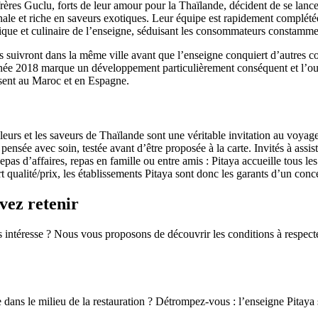
rères Guclu, forts de leur amour pour la Thaïlande, décident de se lancer
ginale et riche en saveurs exotiques. Leur équipe est rapidement complét
istique et culinaire de l’enseigne, séduisant les consommateurs constamm
s suivront dans la même ville avant que l’enseigne conquiert d’autres
nnée 2018 marque un développement particulièrement conséquent et l’ou
ésent au Maroc et en Espagne.
eurs et les saveurs de Thaïlande sont une véritable invitation au voyage
pensée avec soin, testée avant d’être proposée à la carte. Invités à assist
pas d’affaires, repas en famille ou entre amis : Pitaya accueille tous les
t qualité/prix, les établissements Pitaya sont donc les garants d’un conce
vez retenir
intéresse ? Nous vous proposons de découvrir les conditions à respecter 
e dans le milieu de la restauration ? Détrompez-vous : l’enseigne Pitaya