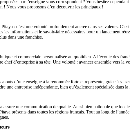
 proposées par l’enseigne vous correspondent ? Vous hésitez cependant à 
on ! Nous vous proposons d’en découvrir les principaux !
u Pitaya : c’est une volonté profondément ancrée dans ses valeurs. C’est
es les informations et le savoir-faire nécessaires pour un lancement réussi
 plus dans une franchise.
nique et commerciale personnalisée au quotidien. A l’écoute des franchi
e chef d’entreprise à sa tête. Une volonté : avancer ensemble vers la voi
s atouts d’une enseigne à la renommée forte et représente, grâce à sa s
ndre une entreprise indépendante, bien qu’également spécialisée dans la 
a assure une communication de qualité. Aussi bien nationale que locale
Pitaya présents dans toutes les régions français. Tout au long de l’anné
gnes.
teurs