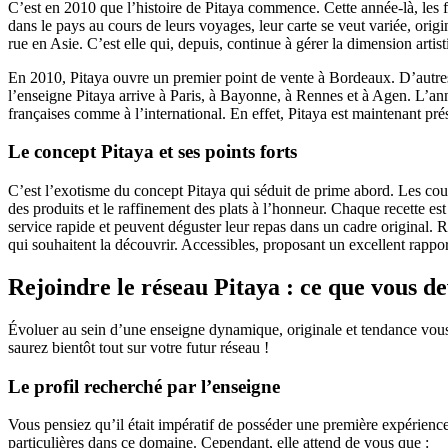
C’est en 2010 que l’histoire de Pitaya commence. Cette année-là, les f
dans le pays au cours de leurs voyages, leur carte se veut variée, ori
rue en Asie. C’est elle qui, depuis, continue à gérer la dimension art
En 2010, Pitaya ouvre un premier point de vente à Bordeaux. D’autre
l’enseigne Pitaya arrive à Paris, à Bayonne, à Rennes et à Agen. L’a
françaises comme à l’international. En effet, Pitaya est maintenant pr
Le concept Pitaya et ses points forts
C’est l’exotisme du concept Pitaya qui séduit de prime abord. Les coul
des produits et le raffinement des plats à l’honneur. Chaque recette est 
service rapide et peuvent déguster leur repas dans un cadre original. Re
qui souhaitent la découvrir. Accessibles, proposant un excellent rappor
Rejoindre le réseau Pitaya : ce que vous de
Évoluer au sein d’une enseigne dynamique, originale et tendance vous 
saurez bientôt tout sur votre futur réseau !
Le profil recherché par l’enseigne
Vous pensiez qu’il était impératif de posséder une première expérienc
particulières dans ce domaine. Cependant, elle attend de vous que :