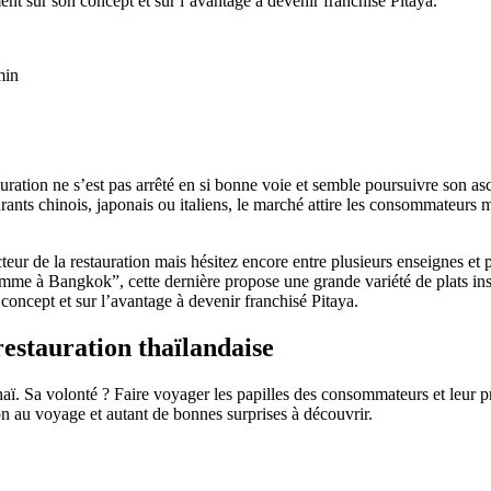
t sur son concept et sur l’avantage à devenir franchisé Pitaya.
min
tauration ne s’est pas arrêté en si bonne voie et semble poursuivre son a
rants chinois, japonais ou italiens, le marché attire les consommateurs m
eur de la restauration mais hésitez encore entre plusieurs enseignes et 
omme à Bangkok”, cette dernière propose une grande variété de plats insp
oncept et sur l’avantage à devenir franchisé Pitaya.
restauration thaïlandaise
 thaï. Sa volonté ? Faire voyager les papilles des consommateurs et leur 
ion au voyage et autant de bonnes surprises à découvrir.