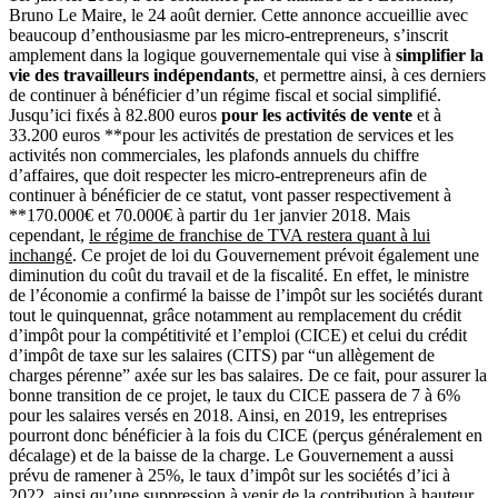
Bruno Le Maire, le 24 août dernier. Cette annonce accueillie avec
beaucoup d’enthousiasme par les micro-entrepreneurs, s’inscrit
amplement dans la logique gouvernementale qui vise à
simplifier la
vie des travailleurs indépendants
, et permettre ainsi, à ces derniers
de continuer à bénéficier d’un régime fiscal et social simplifié.
Jusqu’ici fixés à 82.800 euros
pour les activités de vente
et à
33.200 euros **pour les activités de prestation de services et les
activités non commerciales, les plafonds annuels du chiffre
d’affaires, que doit respecter les micro-entrepreneurs afin de
continuer à bénéficier de ce statut, vont passer respectivement à
**170.000€ et 70.000€ à partir du 1er janvier 2018. Mais
cependant,
le régime de franchise de TVA restera quant à lui
inchangé
. Ce projet de loi du Gouvernement prévoit également une
diminution du coût du travail et de la fiscalité. En effet, le ministre
de l’économie a confirmé la baisse de l’impôt sur les sociétés durant
tout le quinquennat, grâce notamment au remplacement du crédit
d’impôt pour la compétitivité et l’emploi (CICE) et celui du crédit
d’impôt de taxe sur les salaires (CITS) par “un allègement de
charges pérenne” axée sur les bas salaires. De ce fait, pour assurer la
bonne transition de ce projet, le taux du CICE passera de 7 à 6%
pour les salaires versés en 2018. Ainsi, en 2019, les entreprises
pourront donc bénéficier à la fois du CICE (perçus généralement en
décalage) et de la baisse de la charge. Le Gouvernement a aussi
prévu de ramener à 25%, le taux d’impôt sur les sociétés d’ici à
2022, ainsi qu’une suppression à venir de la contribution à hauteur