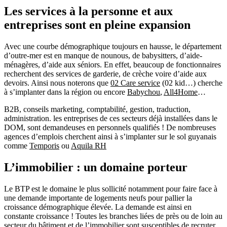
Les services à la personne et aux
entreprises sont en pleine expansion
Avec une courbe démographique toujours en hausse, le département
d’outre-mer est en manque de nounous, de babysitters, d’aide-
ménagères, d’aide aux séniors. En effet, beaucoup de fonctionnaires
recherchent des services de garderie, de crèche voire d’aide aux
devoirs. Ainsi nous noterons que
02 Care service
(02 kid…) cherche
à s’implanter dans la région ou encore
Babychou
,
All4Home
…
B2B, conseils marketing, comptabilité, gestion, traduction,
administration. les entreprises de ces secteurs déjà installées dans le
DOM, sont demandeuses en personnels qualifiés ! De nombreuses
agences d’emplois cherchent ainsi à s’implanter sur le sol guyanais
comme
Temporis
ou
Aquila RH
L’immobilier : un domaine porteur
Le BTP est le domaine le plus sollicité notamment pour faire face à
une demande importante de logements neufs pour pallier la
croissance démographique élevée. La demande est ainsi en
constante croissance ! Toutes les branches liées de près ou de loin au
secteur du bâtiment et de l’immobilier sont susceptibles de recruter