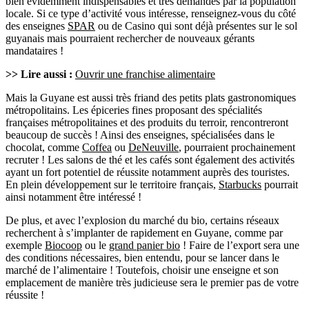
bien évidemment indispensables et très demandés par la population
locale. Si ce type d’activité vous intéresse, renseignez-vous du côté
des enseignes
SPAR
ou de Casino qui sont déjà présentes sur le sol
guyanais mais pourraient rechercher de nouveaux gérants
mandataires !
>> Lire aussi :
Ouvrir une franchise alimentaire
Mais la Guyane est aussi très friand des petits plats gastronomiques
métropolitains. Les épiceries fines proposant des spécialités
françaises métropolitaines et des produits du terroir, rencontreront
beaucoup de succès ! Ainsi des enseignes, spécialisées dans le
chocolat, comme
Coffea
ou
DeNeuville
, pourraient prochainement
recruter ! Les salons de thé et les cafés sont également des activités
ayant un fort potentiel de réussite notamment auprès des touristes.
En plein développement sur le territoire français,
Starbucks
pourrait
ainsi notamment être intéressé !
De plus, et avec l’explosion du marché du bio, certains réseaux
recherchent à s’implanter de rapidement en Guyane, comme par
exemple
Biocoop
ou le
grand panier bio
! Faire de l’export sera une
des conditions nécessaires, bien entendu, pour se lancer dans le
marché de l’alimentaire ! Toutefois, choisir une enseigne et son
emplacement de manière très judicieuse sera le premier pas de votre
réussite !