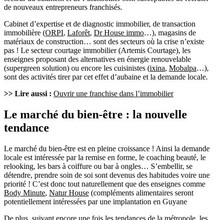
de nouveaux entrepreneurs franchisés.
Cabinet d’expertise et de diagnostic immobilier, de transaction
immobilière (
ORPI
,
Laforêt
,
Dr House immo
…), magasins de
matériaux de construction… sont des secteurs où la crise n’existe
pas ! Le secteur courtage immobilier (Artemis Courtage), les
enseignes proposant des alternatives en énergie renouvelable
(supergreen solution) ou encore les cuisinistes (
ixina
,
Mobalpa
…),
sont des activités tirer par cet effet d’aubaine et la demande locale.
>> Lire aussi :
Ouvrir une franchise dans l’immobilier
Le marché du bien-être : la nouvelle
tendance
Le marché du bien-être est en pleine croissance ! Ainsi la demande
locale est intéressée par la remise en forme, le coaching beauté, le
relooking, les bars à coiffure ou bar à ongles… S’embellir, se
détendre, prendre soin de soi sont devenus des habitudes voire une
priorité ! C’est donc tout naturellement que des enseignes comme
Body Minute
,
Natur House
(compléments alimentaires seront
potentiellement intéressées par une implantation en Guyane
De plus, suivant encore une fois les tendances de la métropole, les