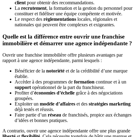
client
pour obtenir des recommandations.
La
recrutement
, la formation et la gestion du personnel pour
constituer et fidéliser une équipe compétente et motivée.
Le respect des
règlementations
locales, régionales et
nationales qui peuvent être complexes et exigeantes.
Quelle est la différence entre ouvrir une franchise
immobilière et démarrer une agence indépendante ?
Ouvrir une franchise immobilière offre plusieurs avantages par
rapport à une agence indépendante, parmi lesquels :
Bénéficier de la
notoriété
et de la crédibilité d’une marque
établie.
Accèder à des programmes de
formation
continue et à un
support
opérationnel de la part du franchiseur.
Profiter d’
économies d’échelle
grâce à des négociations
groupées.
Exploiter un
modèle d’affaires
et des
stratégies marketing
déjà testés et réussis.
Faire partie d’un
réseau
de franchisés, propice aux échanges
d’idées et bonnes pratiques.
A contrario, ouvrir une agence indépendante offre une plus grande
liberté
et
flexibilité
. Cela nécessite toutefois de bâtir une marque et