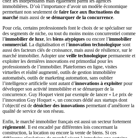
chez les indépendants mais également parmi les agences
immobilières. D’où l’importance d’avoir un modèle économique
permettant non seulement de
faire face aux fluctuations du
marché
mais aussi de
se démarquer de la concurrence
.
Pour cela, certains professionnels font le choix de se spécialiser sur
des segments de niche, ou tout du moins moins concurrentiel comme
l’
immobilier de luxe
, les
biens atypiques
ou encore l’
immobilier
commercial
. La digitalisation et l’
innovation technologique
sont
aussi des facteurs clés de croissance, mais aussi de résilience, sur le
marché immobilier. Adopter une
veille technologique
permanente et
exploiter les dernières innovations est primordial pour les
professionnels de l’immobilier. Plateformes en ligne, visites
virtuelles et réalité augmenté, outils de gestion immobilière
automatisés, outils de marketing automation, sans oublier
l’intelligence artificielle sont autant d’
innovations à exploiter
pour
développer son activité immobilière et se démarquer de la
concurrence. Guy Hoquet vient par exemple de lancer « Le prix de
l’innovation Guy Hoquet », un concours dédié aux startups dont
l’objectif est de
dénicher des innovations
permettant d’améliorer la
qualité de service de son réseau.
Enfin, le marché immobilier français est aussi un secteur fortement
réglementé
. Il est encadré par différentes lois concernant la
construction, la location ou encore la vente de biens. Si ces