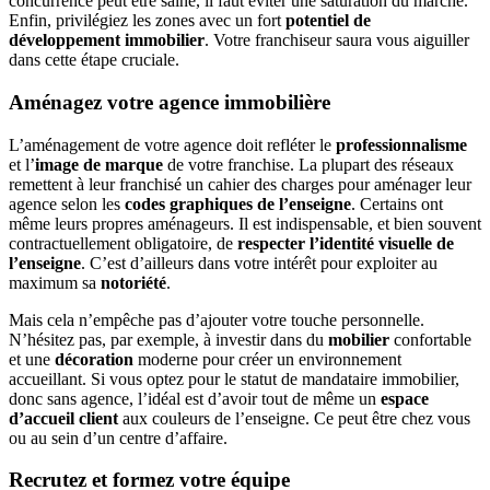
concurrence peut être saine, il faut éviter une saturation du marché.
Enfin, privilégiez les zones avec un fort
potentiel de
développement immobilier
. Votre franchiseur saura vous aiguiller
dans cette étape cruciale.
Aménagez votre agence immobilière
L’aménagement de votre agence doit refléter le
professionnalisme
et l’
image de marque
de votre franchise. La plupart des réseaux
remettent à leur franchisé un cahier des charges pour aménager leur
agence selon les
codes graphiques de l’enseigne
. Certains ont
même leurs propres aménageurs. Il est indispensable, et bien souvent
contractuellement obligatoire, de
respecter l’identité visuelle de
l’enseigne
. C’est d’ailleurs dans votre intérêt pour exploiter au
maximum sa
notoriété
.
Mais cela n’empêche pas d’ajouter votre touche personnelle.
N’hésitez pas, par exemple, à investir dans du
mobilier
confortable
et une
décoration
moderne pour créer un environnement
accueillant. Si vous optez pour le statut de mandataire immobilier,
donc sans agence, l’idéal est d’avoir tout de même un
espace
d’accueil client
aux couleurs de l’enseigne. Ce peut être chez vous
ou au sein d’un centre d’affaire.
Recrutez et formez votre équipe