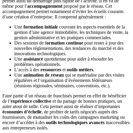
permet aussi un démarrage plus rapide de l’activité. Il en va de
même pour l’
accompagnement
proposé par le réseau. Cet
accompagnement permet notamment d’éviter les écueils courants
d’une création d’entreprise. Il comprend généralement :
Une
formation initiale
couvrant les aspects essentiels de la
gestion d’une agence immobilière, les techniques de vente, la
gestion administrative et les pratiques commerciales.
Des sessions de f
ormation continue
pour rester à jour des
nouvelles réglementations, des tendances du marché et des
innovations technologiques.
Une
assistance
quotidienne pour aider à résoudre les
problèmes opérationnels.
L’accès à des
ressources
et
outils métiers
.
Une
animation de réseau
qui se matérialise par des visites
régulières et l’organisation d’événements fédérateurs
(réunions régionales, séminaires, conventions, etc.).
Faire partie d’un réseau de franchisés permet en effet de bénéficier
de l’
expérience collective
et du partage de bonnes pratiques, un
autre atout de taille. Cela permet aussi de réaliser d’importantes
économies d’échelle
, de profiter de tarifs négociés auprès des
fournisseurs, de mutualiser les coûts des campagnes marketing ou
encore d’accéder à des
outils technologiques avancés
inaccessibles
aux entrepreneurs isolés.