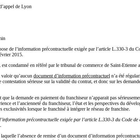
 d’appel de Lyon
min
ispose de l’information précontractuelle exigée par l’article L.330-3 
évrier 2015.
, est condamné en référé par le tribunal de commerce de Saint-Etienne a
t valoir qu’aucun
document d’information précontractuel
n’a été régulari
 contestation sérieuse sur la validité du contrat, et donc sur les demand
 que la demande en paiement du franchiseur n’apparait pas sérieusemen
érience et l’ancienneté du franchiseur, l’état et les perspectives du dév
 exclusivités lorsque le franchisé à intégrer le réseau de franchise.
e l’information précontractuelle exigée par l’article L.330-3 du Code d
.
on laquelle l’absence de remise d’un document d’information précontract