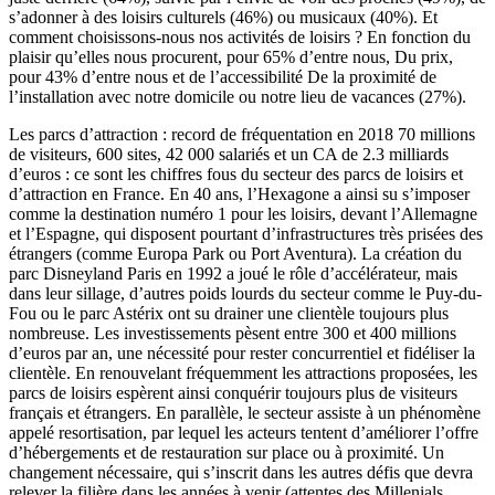
s’adonner à des loisirs culturels (46%) ou musicaux (40%). Et
comment choisissons-nous nos activités de loisirs ? En fonction du
plaisir qu’elles nous procurent, pour 65% d’entre nous, Du prix,
pour 43% d’entre nous et de l’accessibilité De la proximité de
l’installation avec notre domicile ou notre lieu de vacances (27%).
Les parcs d’attraction : record de fréquentation en 2018 70 millions
de visiteurs, 600 sites, 42 000 salariés et un CA de 2.3 milliards
d’euros : ce sont les chiffres fous du secteur des parcs de loisirs et
d’attraction en France. En 40 ans, l’Hexagone a ainsi su s’imposer
comme la destination numéro 1 pour les loisirs, devant l’Allemagne
et l’Espagne, qui disposent pourtant d’infrastructures très prisées des
étrangers (comme Europa Park ou Port Aventura). La création du
parc Disneyland Paris en 1992 a joué le rôle d’accélérateur, mais
dans leur sillage, d’autres poids lourds du secteur comme le Puy-du-
Fou ou le parc Astérix ont su drainer une clientèle toujours plus
nombreuse. Les investissements pèsent entre 300 et 400 millions
d’euros par an, une nécessité pour rester concurrentiel et fidéliser la
clientèle. En renouvelant fréquemment les attractions proposées, les
parcs de loisirs espèrent ainsi conquérir toujours plus de visiteurs
français et étrangers. En parallèle, le secteur assiste à un phénomène
appelé resortisation, par lequel les acteurs tentent d’améliorer l’offre
d’hébergements et de restauration sur place ou à proximité. Un
changement nécessaire, qui s’inscrit dans les autres défis que devra
relever la filière dans les années à venir (attentes des Millenials,