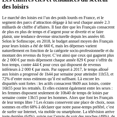
des loisirs
Le marché des loisirs est l’un des poids lourds en France, et le
segment des parcs d’attraction dégage à lui seul chaque année 2.3
milliards de chiffre d’affaires. Il faut dire que les Français consacrent
de plus en plus de temps et d’argent pour se divertir et se faire
plaisir, une tendance devenue structurelle depuis les années 60.
Selon le Sofinscope, en 2018, le budget annuel moyen des Français
pour leurs loisirs a été de 660 €, mais les dépenses varient
naturellement en fonction de la catégorie socio-professionnelle et du
montant des revenus du foyer. C’est ainsi que ceux qui gagnent plus
de 2 000 € par mois dépensent chaque année 829 € pour s’offrir du
bon temps, contre 444 € pour ceux qui disposent de revenus
inférieurs à 2 000 € par mois. Par rapport à 2017, le temps alloué
aux loisirs a progressé de 1h44 par semaine pour atteindre 11h53, et
72% d’entre nous estimons qu’il est suffisant. Là encore les
disparités sont fortes : les actifs consacrent 9h09 aux loisirs, contre
16h55 pour les retraités. Et elles existent également entre les sexes :
les femmes disposent seulement de 10h40 de temps de loisirs par
semaine contre 13h15 pour les hommes. Alors que font les Français
de leur temps libre ? Les écrans conservent une place de choix, nous
sommes en effet 68% à déclarer que notre passe-temps préféré, c’est
de surfer sur Internet, via mobile ou smartphone. La télévision arrive
juste derrière (64%), suivie par l’envie de voir des proches (49%), de