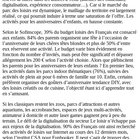
digitalisation, expérience consommateur…). Car si le marché du
parc des loisirs est dynamique, le maillage du territoire est largement
réalisé, ce qui pourrait induire à terme une saturation de l’offre. Les
activités pour les anniversaires d’enfants, en hausse constante.
Selon le Sofinscope, 39% du budget loisirs des Français est consacré
aux enfants. 84% des parents organisent une fête à l’occasion de
l’anniversaire de leurs chères têtes blondes et plus de 50% d’entre
eux réservent une activité. Le budget varie bien évidement en
fonction du nombre d’invités, mais peut être significatif et dépasser
allégrement les 200 € selon l’activité choisie. Alors que plébiscitent
les parents pour les anniversaires de leurs enfants ? En premier lieu,
les activités dans les parcs indoor thématiques (76%), suivies des
activités de plein air pour 6 mères de famille sur 10. Enfin, certains
préfèrent organiser des goûters d’anniversaire tendance DIY, avec
des loisirs créatifs ou de cuisine, l’objectif étant ici d’apprendre tout
en s’amusant.
Si les classiques restent les zoos, parcs d’attractions et autres
aquariums, les accrobranches, espaces de jeux multi-activités,
animateur à domicile et autre laser games gagnent peu à peu du
terrain. Le défi de la digitalisation du secteur Le loisir n’échappe pas
aux enjeux de la digitalisation. 90% des Français ont ainsi recherché
des activités de loisirs sur Internet au cours des 12 derniers mois,
selon l’institut CSA pour Funbooker. Il peut s’agir de trouver des