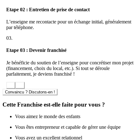
L’équipe du franchiseur : la vision sérieuse et honnête du métier
Etape 02 : Entretien de prise de contact
et la complémentarité des associées.
L’enseigne me recontacte pour un échange initial, généralement
par téléphone.
03.
Etape 03 : Devenir franchisé
Je bénéficie du soutien de l’enseigne pour concrétiser mon projet
(financement, choix du local, etc.). Si tout se déroule
parfaitement, je deviens franchisé !
Convaincu ? Discutons-en !
Cette Franchise est-elle faite pour vous ?
Vous aimez le monde des enfants
Vous êtes entrepreneur et capable de gérer une équipe
Vous avez un excellent relationnel