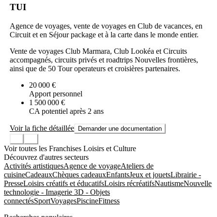
TUI
Agence de voyages, vente de voyages en Club de vacances, en
Circuit et en Séjour package et à la carte dans le monde entier.
Vente de voyages Club Marmara, Club Lookéa et Circuits
accompagnés, circuits privés et roadtrips Nouvelles frontières,
ainsi que de 50 Tour operateurs et croisières partenaires.
20 000 €
Apport personnel
1 500 000 €
CA potentiel après 2 ans
Voir la fiche détaillée
Demander une documentation
Voir toutes les Franchises Loisirs et Culture
Découvrez d'autres secteurs
Activités artistiques
Agence de voyage
Ateliers de
cuisine
Cadeaux
Chèques cadeaux
Enfants
Jeux et jouets
Librairie -
Presse
Loisirs créatifs et éducatifs
Loisirs récréatifs
Nautisme
Nouvelle
technologie - Imagerie 3D - Objets
connectés
Sport
Voyages
Piscine
Fitness