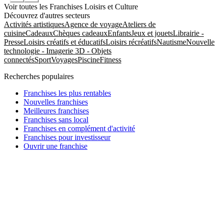
Voir toutes les Franchises Loisirs et Culture
Découvrez d'autres secteurs
Activités artistiques
Agence de voyage
Ateliers de
cuisine
Cadeaux
Chèques cadeaux
Enfants
Jeux et jouets
Librairie -
Presse
Loisirs créatifs et éducatifs
Loisirs récréatifs
Nautisme
Nouvelle
technologie - Imagerie 3D - Objets
connectés
Sport
Voyages
Piscine
Fitness
Recherches populaires
Franchises les plus rentables
Nouvelles franchises
Meilleures franchises
Franchises sans local
Franchises en complément d'activité
Franchises pour investisseur
Ouvrir une franchise