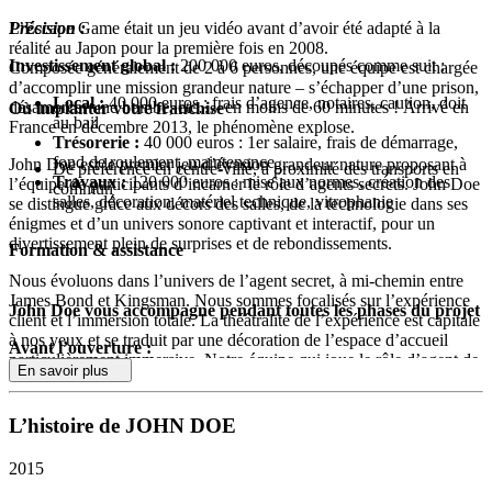
L’Escape Game était un jeu vidéo avant d’avoir été adapté à la
Précision :
réalité au Japon pour la première fois en 2008.
Investissement global :
200 000 euros, découpés comme suit :
Composée généralement de 2 à 6 personnes, une équipe est chargée
d’accomplir une mission grandeur nature – s’échapper d’une prison,
Local :
40 000 euros : frais d’agence, notaires, caution, doit
désamorcer une bombe, etc…- en moins de 60 minutes ! Arrivé en
Où implanter votre franchise
au bail
France en décembre 2013, le phénomène explose.
Trésorerie :
40 000 euros : 1er salaire, frais de démarrage,
fond de roulement, maintenance
John Doe est le premier jeu d’évasion grandeur nature proposant à
De préférence en centre-ville, à proximité des transports en
Travaux :
120 000 euros : mise aux normes, création des
l’équipe de participants d’incarner le rôle d’agents secrets. John Doe
commun
salles, décoration, matériel technique, vitrophanie
se distingue grâce aux décors des salles, de la technologie dans ses
énigmes et d’un univers sonore captivant et interactif, pour un
divertissement plein de surprises et de rebondissements.
Formation & assistance
Nous évoluons dans l’univers de l’agent secret, à mi-chemin entre
James Bond et Kingsman. Nous sommes focalisés sur l’expérience
John Doe vous accompagne pendant toutes les phases du projet
client et l’immersion totale. La théâtralité de l’expérience est capitale
à nos yeux et se traduit par une décoration de l’espace d’accueil
Avant l’ouverture :
particulièrement immersive. Notre équipe qui joue le rôle d’agent de
En savoir plus
liaisons est habillée en agent secret (badges, oreillettes, costume),
Aide à la recherche d’un local
leur communication avec les clients est également théâtralisée.
Aide à la recherche de financement
L’histoire de JOHN DOE
Aide à l’aménagement de votre local
Notre volonté est de plonger le client dans notre univers et de le faire
déconnecter complètement de la réalité en vivant une expérience
À l’ouverture :
2015
unique.