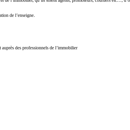
ls de l’immobilier, qu’ils soient agents, promoteurs, courtiers etc…, d’o
ation de l’enseigne.
nt auprès des professionnels de l’immobilier