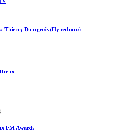
 TV
 » Thierry Bourgeois (Hyperburo)
 Dreux
 aux FM Awards