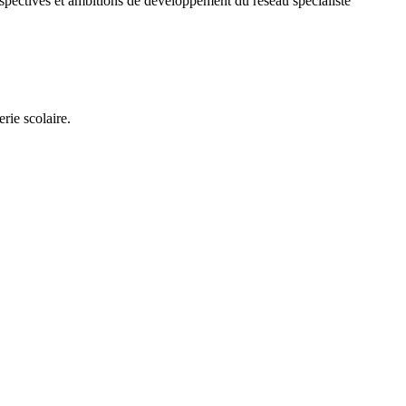
spectives et ambitions de développement du réseau spécialiste
rie scolaire.