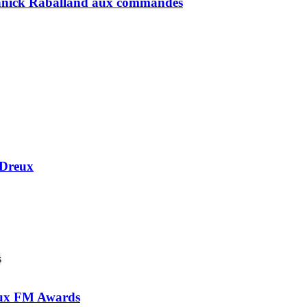
Yannick Raballand aux commandes
 Dreux
 aux FM Awards