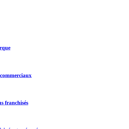
erque
s commerciaux
s franchisés