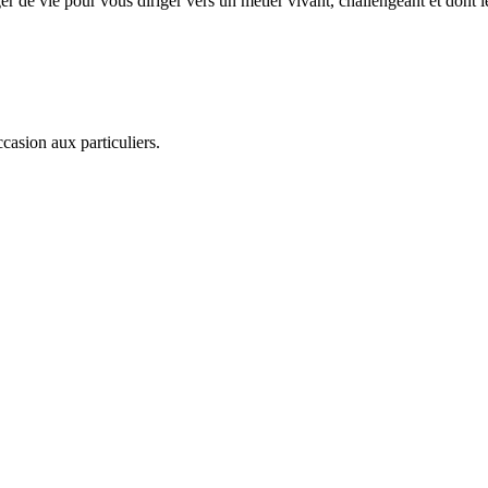
ger de vie pour vous diriger vers un métier vivant, challengeant et 
ccasion aux particuliers.