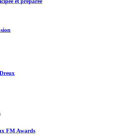
cipée et préparée
asion
 Dreux
 aux FM Awards