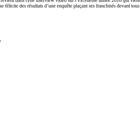
 revient dans cette interview vidéo sur l’excellente année 2016 qui vie
félicite des résultats d’une enquête plaçant ses franchisés devant tous l
e