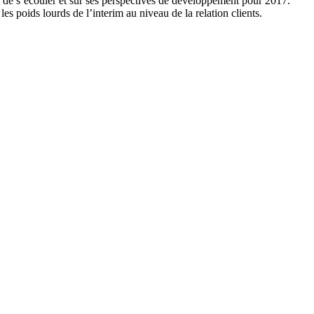
nt de s’écouler et sur ses perspectives de développement pour 2017.
es poids lourds de l’interim au niveau de la relation clients.