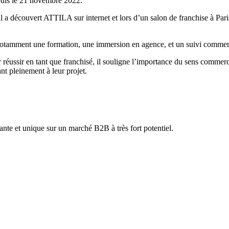
uis le 21 novembre 2022.
l a découvert ATTILA sur internet et lors d’un salon de franchise à Pari
notamment une formation, une immersion en agence, et un suivi commerc
ussir en tant que franchisé, il souligne l’importance du sens commerci
ant pleinement à leur projet.
te et unique sur un marché B2B à très fort potentiel.