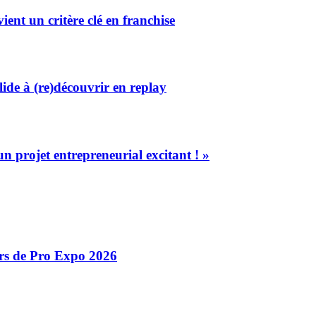
ent un critère clé en franchise
olide à (re)découvrir en replay
un projet entrepreneurial excitant ! »
ors de Pro Expo 2026