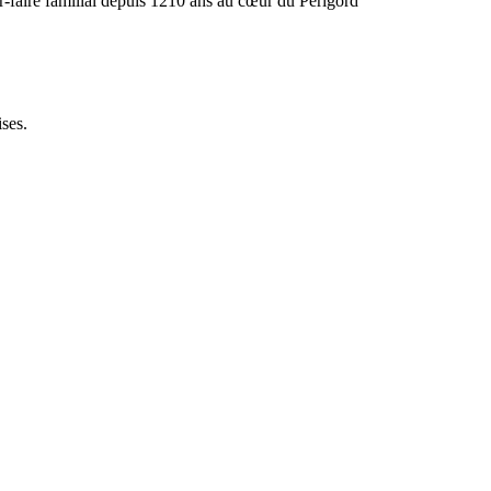
ir-faire familial depuis 1210 ans au cœur du Périgord
ses.