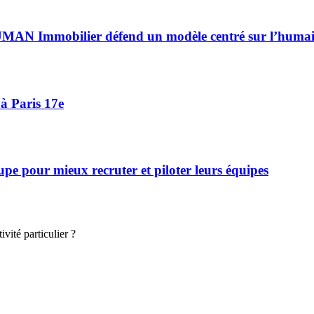
HUMAN Immobilier défend un modèle centré sur l’huma
à Paris 17e
 pour mieux recruter et piloter leurs équipes
vité particulier ?