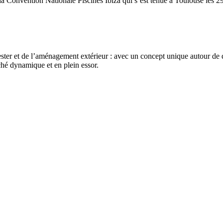
 Convention Nationale Piscines Ibiza qui s’est tenue à Toulouse les 29 
ster et de l’aménagement extérieur : avec un concept unique autour de qua
ché dynamique et en plein essor.