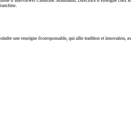
nité d’interviewer Catherine Straumann, Directrice d’enseigne chez Kunz
franchise.
dre une enseigne écoresponsable, qui allie tradition et innovation, avec