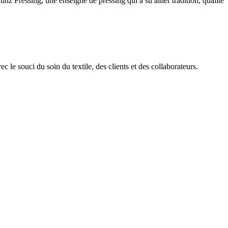
 Pressing, une enseigne de pressing qui a su allier tradition, qualité
 le souci du soin du textile, des clients et des collaborateurs.