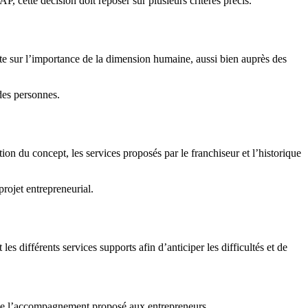
ette décision doit reposer sur plusieurs critères précis.
ste sur l’importance de la dimension humaine, aussi bien auprès des
des personnes.
du concept, les services proposés par le franchiseur et l’historique
rojet entrepreneurial.
s différents services supports afin d’anticiper les difficultés et de
é de l’accompagnement proposé aux entrepreneurs.