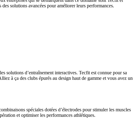
eux entreprises qui se démarquent dans ce domaine sont Tecfit et
s des solutions avancées pour améliorer leurs performances.
les solutions d’entraînement interactives. Tecfit est connue pour sa
. Alliez à ça des clubs épurés au design haut de gamme et vous avez un
combinaisons spéciales dotées d’électrodes pour stimuler les muscles
pération et optimiser les performances athlétiques.