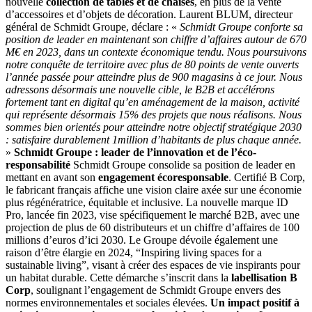
nouvelle
collection de tables et de chaises
, en plus de la vente
d’accessoires et d’objets de décoration. Laurent BLUM, directeur
général de Schmidt Groupe, déclare : «
Schmidt Groupe conforte sa
position de leader en maintenant son chiffre d’affaires autour de 670
M€ en 2023, dans un contexte économique tendu. Nous poursuivons
notre conquête de territoire avec plus de 80 points de vente ouverts
l’année passée pour atteindre plus de 900 magasins à ce jour. Nous
adressons désormais une nouvelle cible, le B2B et accélérons
fortement tant en digital qu’en aménagement de la maison, activité
qui représente désormais 15% des projets que nous réalisons. Nous
sommes bien orientés pour atteindre notre objectif stratégique 2030
: satisfaire durablement 1million d’habitants de plus chaque année.
»
Schmidt
Groupe : leader de l’innovation et de l’éco-
responsabilité
Schmidt Groupe consolide sa position de leader en
mettant en avant son
engagement écoresponsable
. Certifié B Corp,
le fabricant français affiche une vision claire axée sur une économie
plus régénératrice, équitable et inclusive. La nouvelle marque ID
Pro, lancée fin 2023, vise spécifiquement le marché B2B, avec une
projection de plus de 60 distributeurs et un chiffre d’affaires de 100
millions d’euros d’ici 2030. Le Groupe dévoile également une
raison d’être élargie en 2024, “Inspiring living spaces for a
sustainable living”, visant à créer des espaces de vie inspirants pour
un habitat durable. Cette démarche s’inscrit dans la
labellisation B
Corp
, soulignant l’engagement de Schmidt Groupe envers des
normes environnementales et sociales élevées.
Un impact positif à