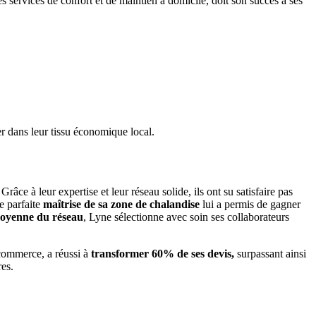
s services de confort et de maintien à domicile, doit son succès à ses
r dans leur tissu économique local.
râce à leur expertise et leur réseau solide, ils ont su satisfaire pas
te parfaite
maîtrise de sa zone de chalandise
lui a permis de gagner
moyenne du réseau
, Lyne sélectionne avec soin ses collaborateurs
 commerce, a réussi à
transformer 60% de ses devis,
surpassant ainsi
res.