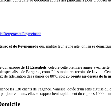
omicile, qui œuvre au quotidien auprès des particuliers pour proposer de
gerac et de Peymeinade
qui, malgré leur jeune âge, ont su se démarque
e dynamique d
e 11 Essentiels,
célèbre cette première année avec fierté. G
le spécialiste de Bergerac, connaît les moindres recoins de la ville. Cet
x de fidélisation des salariés de 80%, soit
25 points au-dessus de la 
ence les 130 clients de l’agence. Vanessa, dotée d’un sens aiguisé du
 par jour en mars, elles se rapprochent rapidement du cap des 1000 heu
 Domicile