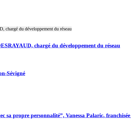
e DESRAYAUD, chargé du développement du réseau
on-Sévigné
 sa propre personnalité”, Vanessa Palaric, franchisé