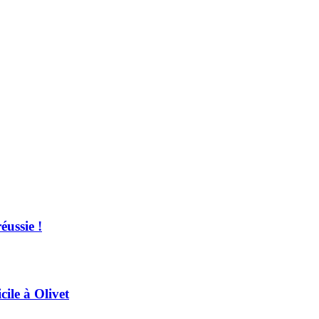
éussie !
ile à Olivet