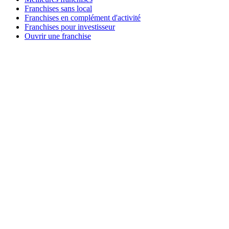
Franchises sans local
Franchises en complément d'activité
Franchises pour investisseur
Ouvrir une franchise