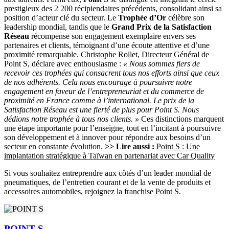
prestigieux des 2 200 récipiendaires précédents, consolidant ainsi sa
position d’acteur clé du secteur. Le
Trophée d’Or
célèbre son
leadership mondial, tandis que le
Grand Prix de la Satisfaction
Réseau
récompense son engagement exemplaire envers ses
partenaires et clients, témoignant d’une écoute attentive et d’une
proximité remarquable. Christophe Rollet, Directeur Général de
Point S, déclare avec enthousiasme :
« Nous sommes fiers de
recevoir ces trophées qui consacrent tous nos efforts ainsi que ceux
de nos adhérents. Cela nous encourage à poursuivre notre
engagement en faveur de l’entrepreneuriat et du commerce de
proximité en France comme à l’international. Le prix de la
Satisfaction Réseau est une fierté de plus pour Point S. Nous
dédions notre trophée à tous nos clients. »
Ces distinctions marquent
une étape importante pour l’enseigne, tout en l’incitant à poursuivre
son développement et à innover pour répondre aux besoins d’un
secteur en constante évolution.
>> Lire aussi :
Point S : Une
implantation stratégique à Taïwan en partenariat avec Car Quality
Si vous souhaitez entreprendre aux côtés d’un leader mondial de
pneumatiques, de l’entretien courant et de la vente de produits et
accessoires automobiles,
rejoignez la franchise Point S
.
POINT S