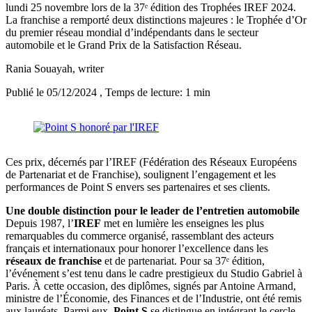
lundi 25 novembre lors de la 37ᵉ édition des Trophées IREF 2024.
La franchise a remporté deux distinctions majeures : le Trophée d’Or
du premier réseau mondial d’indépendants dans le secteur
automobile et le Grand Prix de la Satisfaction Réseau.
Rania Souayah
, writer
Publié le 05/12/2024
, Temps de lecture: 1 min
Ces prix, décernés par l’IREF (Fédération des Réseaux Européens
de Partenariat et de Franchise), soulignent l’engagement et les
performances de Point S envers ses partenaires et ses clients.
Une double distinction pour le leader de l’entretien automobile
Depuis 1987, l’
IREF
met en lumière les enseignes les plus
remarquables du commerce organisé, rassemblant des acteurs
français et internationaux pour honorer l’excellence dans les
réseaux de franchise
et de partenariat. Pour sa 37ᵉ édition,
l’événement s’est tenu dans le cadre prestigieux du Studio Gabriel à
Paris. À cette occasion, des diplômes, signés par Antoine Armand,
ministre de l’Économie, des Finances et de l’Industrie, ont été remis
aux lauréats. Parmi eux,
Point S
se distingue en intégrant le cercle