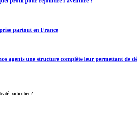
el profil pour rejoindre l’aventure ?
prise partout en France
s agents une structure complète leur permettant de déve
vité particulier ?