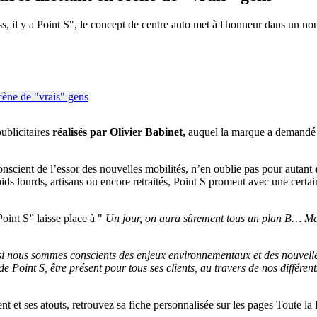
ss, il y a Point S", le concept de centre auto met à l'honneur dans un n
ublicitaires
réalisés par Olivier Babinet,
auquel la marque a demandé d
scient de l’essor des nouvelles mobilités, n’en oublie pas pour autant
ds lourds, artisans ou encore retraités, Point S promeut avec une certain
 Point S” laisse place à "
Un jour, on aura sûrement tous un plan B… Mais
si nous sommes conscients des enjeux environnementaux et des nouvelles 
de Point S, être présent pour tous ses clients, au travers de nos différen
nt et ses atouts, retrouvez sa fiche personnalisée sur les pages Toute