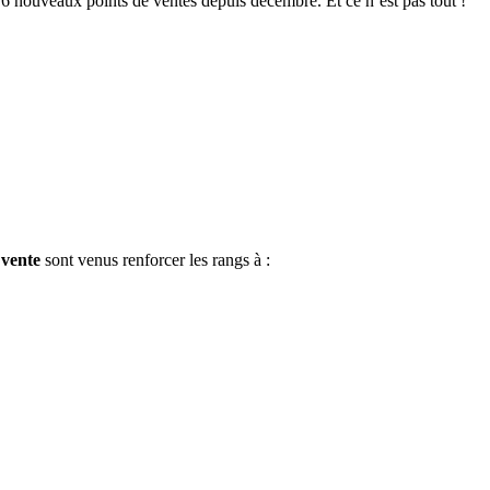
 6 nouveaux points de ventes depuis décembre. Et ce n’est pas tout !
 vente
sont venus renforcer les rangs à :