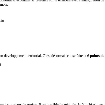
ontinue d’accentuer sa présence sur le territoire avec l’inauguration de
 mois.
min
on développement territorial. C’est désormais chose faite et 6
points de
g
er les porteurs de projets. Il est possible de rejoindre la franchise avec :