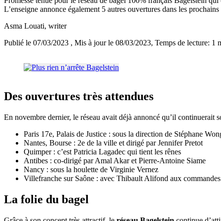
Promesse tenue pour le réseau de bagel 100% français Bagelstein qui c
L’enseigne annonce également 5 autres ouvertures dans les prochains
Asma Louati
, writer
Publié le 07/03/2023
, Mis à jour le 08/03/2023
, Temps de lecture: 1 
Des ouvertures très attendues
En novembre dernier, le réseau avait déjà annoncé qu’il continuerait s
Paris 17e, Palais de Justice : sous la direction de Stéphane Won
Nantes, Bourse : 2e de la ville et dirigé par Jennifer Pretot
Quimper : c’est Patricia Lagadec qui tient les rênes
Antibes : co-dirigé par Amal Akar et Pierre-Antoine Siame
Nancy : sous la houlette de Virginie Vernez
Villefranche sur Saône : avec Thibault Alifond aux commandes
La folie du bagel
Grâce à son concept très attractif, le
réseau Bagelstein
continue d’attir