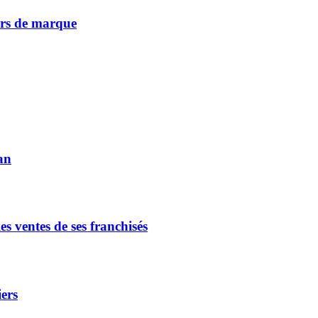
vers de marque
an
s ventes de ses franchisés
iers