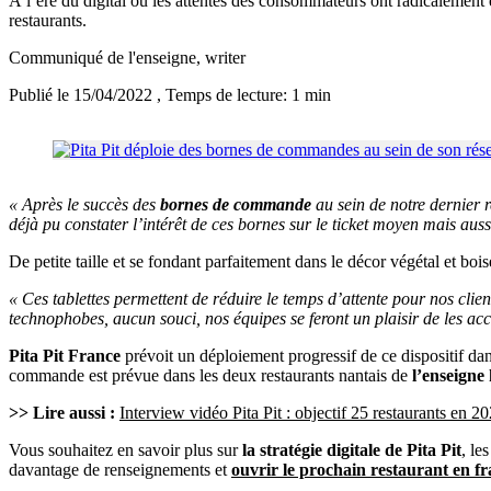
À l’ère du digital où les attentes des consommateurs ont radicalement
restaurants.
Communiqué de l'enseigne
, writer
Publié le 15/04/2022
, Temps de lecture: 1 min
« Après le succès des
bornes de commande
au sein de notre dernier r
déjà pu constater l’intérêt de ces bornes sur le ticket moyen mais aus
De petite taille et se fondant parfaitement dans le décor végétal et boi
« Ces tablettes permettent de réduire le temps d’attente pour nos clients
technophobes, aucun souci, nos équipes se feront un plaisir de les accu
Pita Pit France
prévoit un déploiement progressif de ce dispositif dan
commande est prévue dans les deux restaurants nantais de
l’enseigne 
>> Lire aussi :
Interview vidéo Pita Pit : objectif 25 restaurants en 2
Vous souhaitez en savoir plus sur
la stratégie digitale de Pita Pit
, le
davantage de renseignements et
ouvrir le prochain restaurant en fr