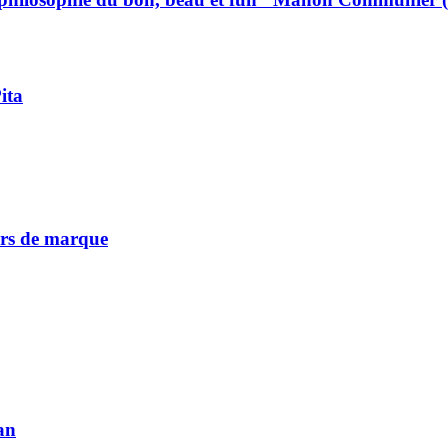
ita
vers de marque
an