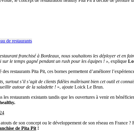
 évolué, le concept de restauration healthy Pita Pit a décidé de prendr
estaurant franchisé à Bordeaux, nous souhaitons les déployer et en fair
si sur le temps gagné pendant un rush pour les équipes ! »
, explique
Lo
sé des restaurants Pita Pit, ces bornes permettent d’améliorer l’expérienc
, surtout s’il s’agit de clients fidèles maîtrisant bien cet outil et conn
eillir autour de la saladette !
», ajoute Loick Le Brun.
s les restaurants existants tandis que les ouvertures à venir en bénéfic
healthy.
024
s atouts de son concept ou le développement de son réseau en France ? 
anchise de Pita Pit
!