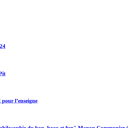
024
Pit
 pour l’enseigne
re philosophie du bon, beau et fun" Manon Communier (P