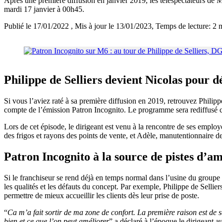
Après une première diffusion en janvier 2019, les téléspectateurs de M
mardi 17 janvier à 00h45.
Publié le 17/01/2022
, Mis à jour le 13/01/2023
, Temps de lecture: 2 
Philippe de Selliers devient Nicolas pour dé
Si vous l’aviez raté à sa première diffusion en 2019, retrouvez Philipp
compte de l’émission Patron Incognito. Le programme sera rediffusé c
Lors de cet épisode, le dirigeant est venu à la rencontre de ses employ
des frigos et rayons des points de vente, et Adèle, manutentionnaire de
Patron Incognito à la source de pistes d’am
Si le franchiseur se rend déjà en temps normal dans l’usine du groupe
les qualités et les défauts du concept. Par exemple, Philippe de Sellie
permettre de mieux accueillir les clients dès leur prise de poste.
“
Ca m’a fait sortir de ma zone de confort. La première raison est de s
bien et ce que l’on peut améliorer
” a déclaré à l’époque le dirigeant