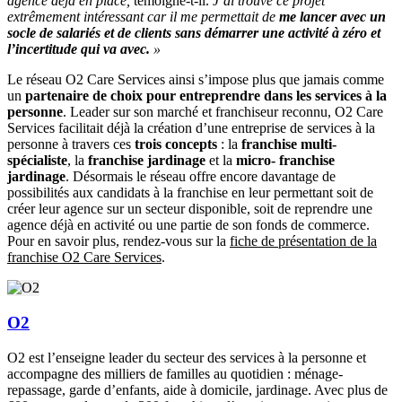
agence déjà en place,
témoigne-t-il.
J’ai trouvé ce projet
extrêmement intéressant car il me permettait de
me lancer avec un
socle de salariés et de clients sans démarrer une activité à zéro et
l’incertitude qui va avec.
»
Le réseau O2 Care Services ainsi s’impose plus que jamais comme
un
partenaire de choix pour entreprendre dans les services à la
personne
. Leader sur son marché et franchiseur reconnu, O2 Care
Services facilitait déjà la création d’une entreprise de services à la
personne à travers ces
trois concepts
: la
franchise multi-
spécialiste
, la
franchise jardinage
et la
micro- franchise
jardinage
. Désormais le réseau offre encore davantage de
possibilités aux candidats à la franchise en leur permettant soit de
créer leur agence sur un secteur disponible, soit de reprendre une
agence déjà en activité ou une partie de son fonds de commerce.
Pour en savoir plus, rendez-vous sur la
fiche de présentation de la
franchise O2 Care Services
.
O2
O2 est l’enseigne leader du secteur des services à la personne et
accompagne des milliers de familles au quotidien : ménage-
repassage, garde d’enfants, aide à domicile, jardinage. Avec plus de