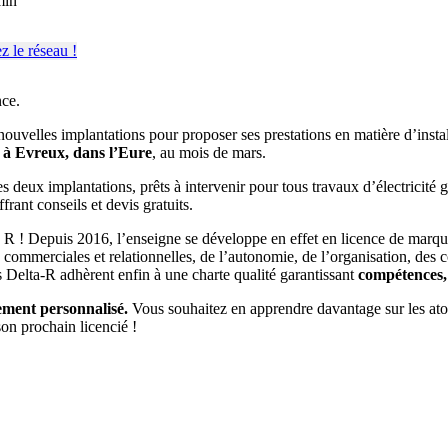
min
nce.
uvelles implantations pour proposer ses prestations en matière d’installa
t à Evreux, dans l’Eure
, au mois de mars.
es deux implantations, prêts à intervenir pour tous travaux d’électricit
frant conseils et devis gratuits.
a R ! Depuis 2016, l’enseigne se développe en effet en licence de marq
ommerciales et relationnelles, de l’autonomie, de l’organisation, des con
ns Delta-R adhèrent enfin à une charte qualité garantissant
compétences, 
ment personnalisé.
Vous souhaitez en apprendre davantage sur les ato
on prochain licencié !