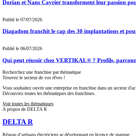
Dorian et Nans Cayrier transforment leur passion pou
Publié le 07/07/2026
Diagadom franchit le cap des 30 implantations et pou
Publié le 06/07/2026
Qui peut réussir chez VERTIKAL® ? Profils, parcours 
Recherchez une franchise par thématique
Trouvez le secteur de vos rêves !
Vous souhaitez ouvrir une entreprise en franchise dans un secteur d'acti
Découvrez toutes les thématiques des franchises.
Voir toutes les thématiques
A propos de DELTA R
DELTA R
Réseau d’artisans électriciens se développant en licence de marque