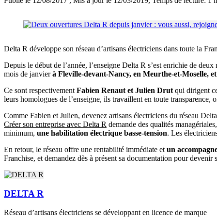
Publié le 12/08/2017
, Mis à jour le 12/03/2019
, Temps de lecture: 1 
Delta R développe son réseau d’artisans électriciens dans toute la Fra
Depuis le début de l’année, l’enseigne Delta R s’est enrichie de deux no
mois de janvier
à Fleville-devant-Nancy, en Meurthe-et-Moselle, e
Ce sont respectivement
Fabien Renaut et Julien Drut
qui dirigent c
leurs homologues de l’enseigne, ils travaillent en toute transparence, of
Comme Fabien et Julien, devenez artisans électriciens du réseau Delt
Créer son entreprise avec Delta R
demande des qualités managériales, c
minimum,
une habilitation électrique basse-tension
. Les électricie
En retour, le réseau offre une rentabilité immédiate et
un accompagne
Franchise, et demandez dès à présent sa documentation pour devenir s
DELTA R
Réseau d’artisans électriciens se développant en licence de marque