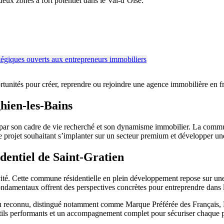
x zones à fort potentiel dans le Val-d’Oise.
ortunités pour créer, reprendre ou rejoindre une agence immobilière en 
hien-les-Bains
 par son cadre de vie recherché et son dynamisme immobilier. La commune
de projet souhaitant s’implanter sur un secteur premium et développer un
dentiel de Saint-Gratien
vité. Cette commune résidentielle en plein développement repose sur un
ndamentaux offrent des perspectives concrètes pour entreprendre dans 
u reconnu, distingué notamment comme Marque Préférée des Français, 
outils performants et un accompagnement complet pour sécuriser chaque p