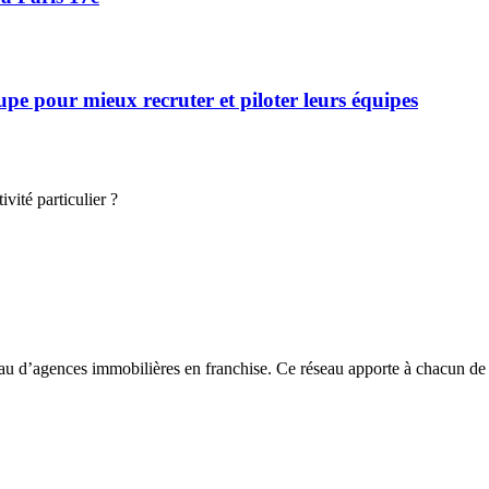
 pour mieux recruter et piloter leurs équipes
vité particulier ?
seau d’agences immobilières en franchise. Ce réseau apporte à chacun 