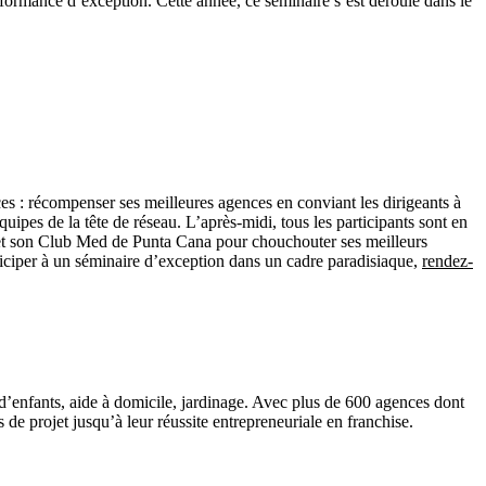
ormance d’exception. Cette année, ce séminaire s’est déroulé dans le
es : récompenser ses meilleures agences en conviant les dirigeants à
uipes de la tête de réseau. L’après-midi, tous les participants sont en
ine et son Club Med de Punta Cana pour chouchouter ses meilleurs
ticiper à un séminaire d’exception dans un cadre paradisiaque,
rendez-
d’enfants, aide à domicile, jardinage. Avec plus de 600 agences dont
 projet jusqu’à leur réussite entrepreneuriale en franchise.