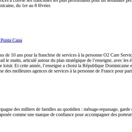
es a convié ses franchisés les plus performants pour un séminaire perf
caine, du 1er au 8 février.
us de 10 ans pour la franchise de services à la personne O2 Care Servic
 le matin, articulé autour du plan stratégique de l’enseigne, avec les éq
és de loisir. Et cette année, l’enseigne a choisi la République Dominica
’une des meilleures agences de services à la personne de France pour par
ompagne des milliers de familles au quotidien : ménage-repassage, garde 
imposée comme une marque de confiance pour accompagner des porteurs de