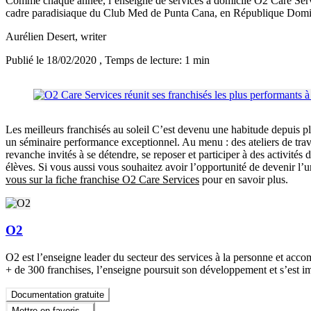
Comme chaque année, l’enseigne de services à domicile O2 Care Servic
cadre paradisiaque du Club Med de Punta Cana, en République Domini
Aurélien Desert
, writer
Publié le 18/02/2020
, Temps de lecture: 1 min
Les meilleurs franchisés au soleil C’est devenu une habitude depuis pl
un séminaire performance exceptionnel. Au menu : des ateliers de travail
revanche invités à se détendre, se reposer et participer à des activit
élèves. Si vous aussi vous souhaitez avoir l’opportunité de devenir l
vous sur la fiche franchise O2 Care Services
pour en savoir plus.
O2
O2 est l’enseigne leader du secteur des services à la personne et acc
+ de 300 franchises, l’enseigne poursuit son développement et s’est 
Documentation gratuite
Mettre en favoris