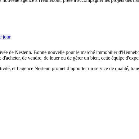
 nouvelle agence à Hennebont, prête à accompagner les projets des hab
rivée de Nestenn. Bonne nouvelle pour le marché immobilier d'Hennebon
se d'acheter, de vendre, de louer ou de gérer un bien, cette équipe d'ex
ité, et l’agence Nestenn promet d’apporter un service de qualité, tran