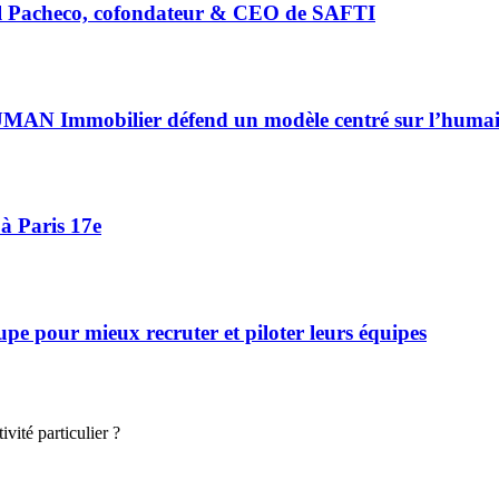
riel Pacheco, cofondateur & CEO de SAFTI
HUMAN Immobilier défend un modèle centré sur l’huma
à Paris 17e
 pour mieux recruter et piloter leurs équipes
vité particulier ?