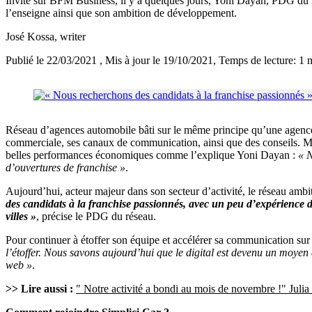
Invité sur BFM Business, il y a quelques jours, Yoni Dayan, PDG du rés
l’enseigne ainsi que son ambition de développement.
José Kossa
, writer
Publié le 22/03/2021
, Mis à jour le 19/10/2021
, Temps de lecture: 1 
Réseau d’agences automobile bâti sur le même principe qu’une agence 
commerciale, ses canaux de communication, ainsi que des conseils. Ma
belles performances économiques comme l’explique Yoni Dayan :
« N
d’ouvertures de franchise »
.
Aujourd’hui, acteur majeur dans son secteur d’activité, le réseau amb
des candidats à la franchise passionnés, avec un peu d’expérience d
villes »
, précise le PDG du réseau.
Pour continuer à étoffer son équipe et accélérer sa communication su
l’étoffer. Nous savons aujourd’hui que le digital est devenu un mo
web »
.
>> Lire aussi :
" Notre activité a bondi au mois de novembre !" Julia