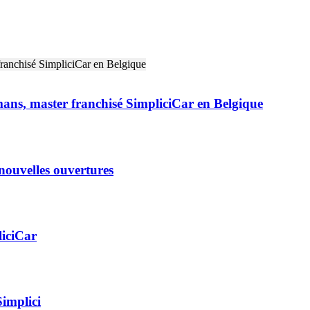
ans, master franchisé SimpliciCar en Belgique
 nouvelles ouvertures
liciCar
Simplici