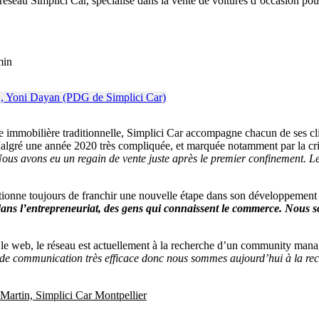
eau Simplici Car, spécialisé dans la vente de voitures d’occasion pour p
min
immobilière traditionnelle, Simplici Car accompagne chacun de ses clie
lgré une année 2020 très compliquée, et marquée notamment par la crise 
ous avons eu un regain de vente juste après le premier confinement. Les 
itionne toujours de franchir une nouvelle étape dans son développement
ans l’entrepreneuriat, des gens qui connaissent le commerce. Nous sou
r le web, le réseau est actuellement à la recherche d’un community mana
yen de communication très efficace donc nous sommes aujourd’hui à la 
 Martin, Simplici Car Montpellier