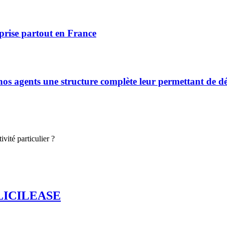
prise partout en France
s agents une structure complète leur permettant de déve
vité particulier ?
LICILEASE