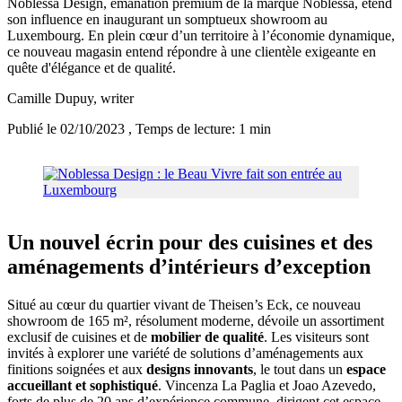
Noblessa Design, émanation premium de la marque Noblessa, étend
son influence en inaugurant un somptueux showroom au
Luxembourg. En plein cœur d’un territoire à l’économie dynamique,
ce nouveau magasin entend répondre à une clientèle exigeante en
quête d'élégance et de qualité.
Camille Dupuy
, writer
Publié le 02/10/2023
, Temps de lecture: 1 min
Un nouvel écrin pour des cuisines et des
aménagements d’intérieurs d’exception
Situé au cœur du quartier vivant de Theisen’s Eck, ce nouveau
showroom de 165 m², résolument moderne, dévoile un assortiment
exclusif de cuisines et de
mobilier de qualité
. Les visiteurs sont
invités à explorer une variété de solutions d’aménagements aux
finitions soignées et aux
designs innovants
, le tout dans un
espace
accueillant et sophistiqué
. Vincenza La Paglia et Joao Azevedo,
forts de plus de 20 ans d’expérience commune, dirigent cet espace,