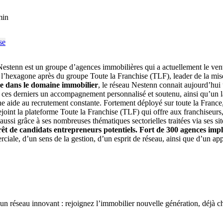
min
Nestenn est un groupe d’agences immobilières qui a actuellement le ven
hexagone après du groupe Toute la Franchise (TLF), leader de la mise en
se dans le domaine immobilier
, le réseau Nestenn connait aujourd’hui 
 à ces derniers un accompagnement personnalisé et soutenu, ainsi qu’un l
une aide au recrutement constante. Fortement déployé sur toute la France
 rejoint la plateforme Toute la Franchise (TLF) qui offre aux franchiseurs
s aussi grâce à ses nombreuses thématiques sectorielles traitées via ses 
érêt de candidats entrepreneurs potentiels.
Fort de 300 agences impla
ciale, d’un sens de la gestion, d’un esprit de réseau, ainsi que d’un ap
un réseau innovant : rejoignez l’immobilier nouvelle génération, déjà c