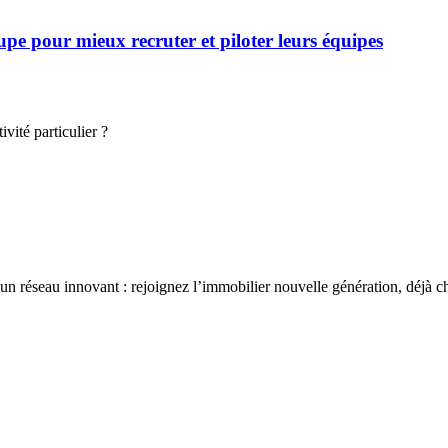
 pour mieux recruter et piloter leurs équipes
vité particulier ?
un réseau innovant : rejoignez l’immobilier nouvelle génération, déjà c