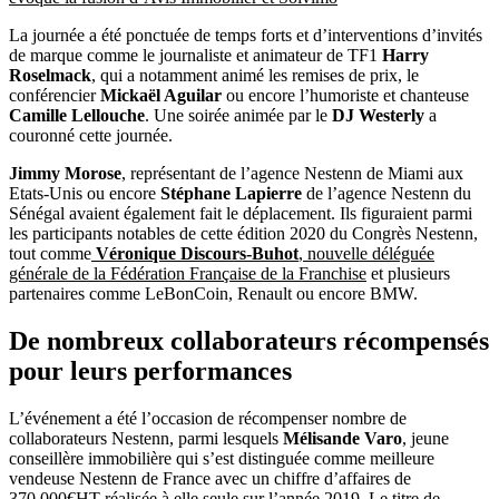
La journée a été ponctuée de temps forts et d’interventions d’invités
de marque comme le journaliste et animateur de TF1
Harry
Roselmack
, qui a notamment animé les remises de prix, le
conférencier
Mickaël Aguilar
ou encore l’humoriste et chanteuse
Camille Lellouche
. Une soirée animée par le
DJ Westerly
a
couronné cette journée.
Jimmy Morose
, représentant de l’agence Nestenn de Miami aux
Etats-Unis ou encore
Stéphane Lapierre
de l’agence Nestenn du
Sénégal avaient également fait le déplacement. Ils figuraient parmi
les participants notables de cette édition 2020 du Congrès Nestenn,
tout comme
Véronique Discours-Buhot
, nouvelle déléguée
générale de la Fédération Française de la Franchise
et plusieurs
partenaires comme LeBonCoin, Renault ou encore BMW.
De nombreux collaborateurs récompensés
pour leurs performances
L’événement a été l’occasion de récompenser nombre de
collaborateurs Nestenn, parmi lesquels
Mélisande Varo
, jeune
conseillère immobilière qui s’est distinguée comme meilleure
vendeuse Nestenn de France avec un chiffre d’affaires de
370.000€HT réalisée à elle seule sur l’année 2019. Le titre de