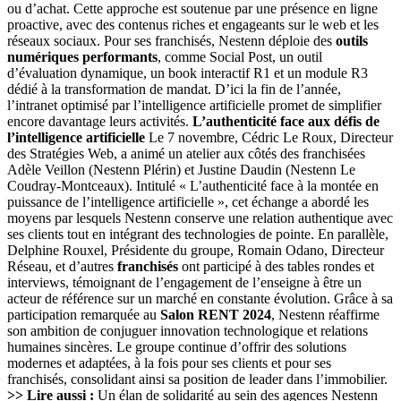
ou d’achat. Cette approche est soutenue par une présence en ligne
proactive, avec des contenus riches et engageants sur le web et les
réseaux sociaux. Pour ses franchisés, Nestenn déploie des
outils
numériques performants
, comme Social Post, un outil
d’évaluation dynamique, un book interactif R1 et un module R3
dédié à la transformation de mandat. D’ici la fin de l’année,
l’intranet optimisé par l’intelligence artificielle promet de simplifier
encore davantage leurs activités.
L’authenticité face aux défis de
l’intelligence artificielle
Le 7 novembre, Cédric Le Roux, Directeur
des Stratégies Web, a animé un atelier aux côtés des franchisées
Adèle Veillon (Nestenn Plérin) et Justine Daudin (Nestenn Le
Coudray-Montceaux). Intitulé « L’authenticité face à la montée en
puissance de l’intelligence artificielle », cet échange a abordé les
moyens par lesquels Nestenn conserve une relation authentique avec
ses clients tout en intégrant des technologies de pointe. En parallèle,
Delphine Rouxel, Présidente du groupe, Romain Odano, Directeur
Réseau, et d’autres
franchisés
ont participé à des tables rondes et
interviews, témoignant de l’engagement de l’enseigne à être un
acteur de référence sur un marché en constante évolution. Grâce à sa
participation remarquée au
Salon RENT 2024
, Nestenn réaffirme
son ambition de conjuguer innovation technologique et relations
humaines sincères. Le groupe continue d’offrir des solutions
modernes et adaptées, à la fois pour ses clients et pour ses
franchisés, consolidant ainsi sa position de leader dans l’immobilier.
>> Lire aussi :
Un élan de solidarité au sein des agences Nestenn