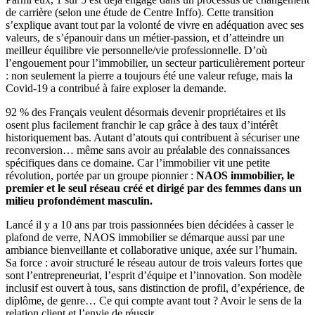
de carrière (selon une étude de Centre Inffo). Cette transition
s’explique avant tout par la volonté de vivre en adéquation avec ses
valeurs, de s’épanouir dans un métier-passion, et d’atteindre un
meilleur équilibre vie personnelle/vie professionnelle. D’où
l’engouement pour l’immobilier, un secteur particulièrement porteur
: non seulement la pierre a toujours été une valeur refuge, mais la
Covid-19 a contribué à faire exploser la demande.
92 % des Français veulent désormais devenir propriétaires et ils
osent plus facilement franchir le cap grâce à des taux d’intérêt
historiquement bas. Autant d’atouts qui contribuent à sécuriser une
reconversion… même sans avoir au préalable des connaissances
spécifiques dans ce domaine. Car l’immobilier vit une petite
révolution, portée par un groupe pionnier :
NAOS immobilier, le
premier et le seul réseau créé et dirigé par des femmes dans un
milieu profondément masculin.
Lancé il y a 10 ans par trois passionnées bien décidées à casser le
plafond de verre, NAOS immobilier se démarque aussi par une
ambiance bienveillante et collaborative unique, axée sur l’humain.
Sa force : avoir structuré le réseau autour de trois valeurs fortes que
sont l’entrepreneuriat, l’esprit d’équipe et l’innovation. Son modèle
inclusif est ouvert à tous, sans distinction de profil, d’expérience, de
diplôme, de genre… Ce qui compte avant tout ? Avoir le sens de la
relation client et l’envie de réussir.