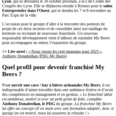
Lyon
, qui se déroulera le 20 octobre prochain, à la Cité Centre des
Congrès des Lyon. Elle se déplacera ensuite à Rennes pour le
salon
Entreprendre dans l’Ouest
, qui se tiendra les 7 et 8 novembre au
Parc Expo de la ville.
L’occasion pour le groupe d’aller à la rencontre des porteurs de
projet de ces deux secteurs et de consolider ainsi son maillage du
territoire en recrutant de nouveaux franchisés. Un nouveau
responsable développement vient d’ailleurs de rejoindre My Beers
pour accompagner au mieux l’expansion du groupe.
>> Lire aussi :
« Nous visons les cent magasins pour 2025 »,
Anthony Donabedian (PDG My Beers)
Quel profil pour devenir franchisé My
Beers ?
Pou
r ouvrir une cave / bar à bières artisanales My Beers
, il est
indispensable d’aimer travailler dans une ambiance festive et d’avoir
des compétences en management et en gestion.
« Le franchisé idéal
est ambitieux, motivé et avec un petit grain de folie,
complète
Anthony Donabedian, le PDG
du groupe.
La franchise My Beers
lui offre un concept clé en main avec une formation adaptée, donc si
quelqu’un est motivé, nous lui assurons la réussite ! »