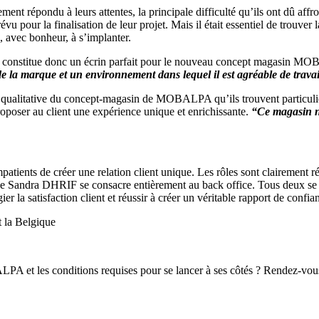
 répondu à leurs attentes, la principale difficulté qu’ils ont dû affront
vu pour la finalisation de leur projet. Mais il était essentiel de trouver
, avec bonheur, à s’implanter.
 et constitue donc un écrin parfait pour le nouveau concept magasin 
e la marque et un environnement dans lequel il est agréable de travai
he qualitative du concept-magasin de MOBALPA qu’ils trouvent particulièr
roposer au client une expérience unique et enrichissante.
“Ce magasin no
impatients de créer une relation client unique. Les rôles sont clairemen
Sandra DHRIF se consacre entièrement au back office. Tous deux se l
la satisfaction client et réussir à créer un véritable rapport de confian
t la Belgique
ALPA et les conditions requises pour se lancer à ses côtés ? Rendez-vo