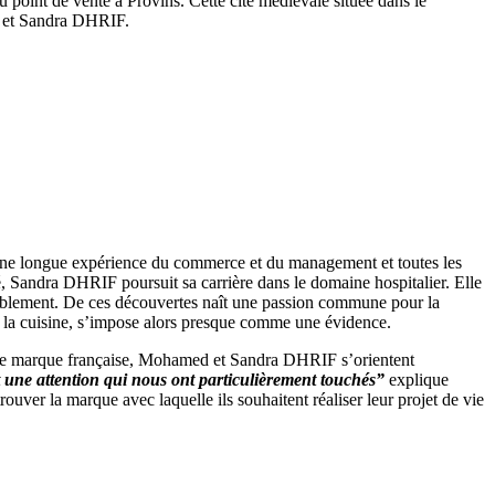
oint de vente à Provins. Cette cité médiévale située dans le
ed et Sandra DHRIF.
 a une longue expérience du commerce et du management et toutes les
, Sandra DHRIF poursuit sa carrière dans le domaine hospitalier. Elle
ublement. De ces découvertes naît une passion commune pour la
e la cuisine, s’impose alors presque comme une évidence.
c une marque française, Mohamed et Sandra DHRIF s’orientent
 une attention qui nous ont particulièrement touchés”
explique
uver la marque avec laquelle ils souhaitent réaliser leur projet de vie