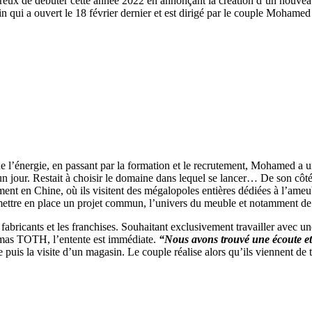
ux de débuter cette année 2022 en annonçant la création d’un nouveau p
n qui a ouvert le 18 février dernier et est dirigé par le couple Moham
ur de l’énergie, en passant par la formation et le recrutement, Mohamed
n jour. Restait à choisir le domaine dans lequel se lancer… De son côté
 en Chine, où ils visitent des mégalopoles entières dédiées à l’ame
 à mettre en place un projet commun, l’univers du meuble et notamment d
s fabricants et les franchises. Souhaitant exclusivement travailler ave
as TOTH, l’entente est immédiate.
“Nous avons trouvé une écoute et
s la visite d’un magasin. Le couple réalise alors qu’ils viennent de tro