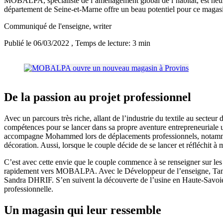
MOBALPA, spécialiste de l’aménagement global de l’habitat, est heure
département de Seine-et-Marne offre un beau potentiel pour ce magasi
Communiqué de l'enseigne
, writer
Publié le 06/03/2022
, Temps de lecture: 3 min
De la passion au projet professionnel
Avec un parcours très riche, allant de l’industrie du textile au secte
compétences pour se lancer dans sa propre aventure entrepreneuriale u
accompagne Mohammed lors de déplacements professionnels, notamment
décoration. Aussi, lorsque le couple décide de se lancer et réfléchit
C’est avec cette envie que le couple commence à se renseigner sur le
rapidement vers MOBALPA. Avec le Développeur de l’enseigne, Tam
Sandra DHRIF. S’en suivent la découverte de l’usine en Haute-Savoie pui
professionnelle.
Un magasin qui leur ressemble