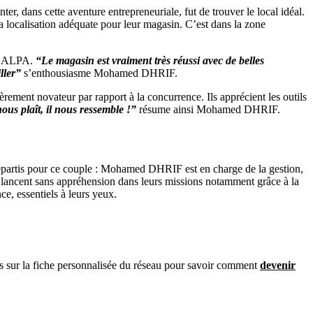
er, dans cette aventure entrepreneuriale, fut de trouver le local idéal.
 la localisation adéquate pour leur magasin. C’est dans la zone
MOBALPA.
“Le magasin est vraiment très réussi avec de belles
ller”
s’enthousiasme Mohamed DHRIF.
ement novateur par rapport à la concurrence. Ils apprécient les outils
us plaît, il nous ressemble !”
résume ainsi Mohamed DHRIF.
t répartis pour ce couple : Mohamed DHRIF est en charge de la gestion,
ancent sans appréhension dans leurs missions notamment grâce à la
ce, essentiels à leurs yeux.
us sur la fiche personnalisée du réseau pour savoir comment
devenir