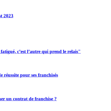
st 2023
tigué, c’est l’autre qui prend le relais"
de réussite pour ses franchisés
r un contrat de franchise ?