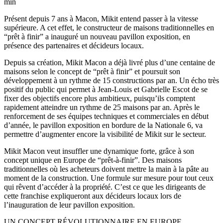
min
Présent depuis 7 ans à Macon, Mikit entend passer à la vitesse
supérieure. A cet effet, le constructeur de maisons traditionnelles en
“prêt à finir” a inauguré un nouveau pavillon exposition, en
présence des partenaires et décideurs locaux.
Depuis sa création, Mikit Macon a déjà livré plus d’une centaine de
maisons selon le concept de “prêt à finir” et poursuit son
développement à un rythme de 15 constructions par an. Un écho très
positif du public qui permet à Jean-Louis et Gabrielle Escot de se
fixer des objectifs encore plus ambitieux, puisqu’ils comptent
rapidement atteindre un rythme de 25 maisons par an. Après le
renforcement de ses équipes techniques et commerciales en début
d’année, le pavillon exposition en bordure de la Nationale 6, va
permettre d’augmenter encore la visibilité de Mikit sur le secteur.
Mikit Macon veut insuffler une dynamique forte, grâce à son
concept unique en Europe de “prêt-à-finir”. Des maisons
traditionnelles où les acheteurs doivent mettre la main à la pâte au
moment de la construction. Une formule sur mesure pour tout ceux
qui rêvent d’accéder à la propriété. C’est ce que les dirigeants de
cette franchise expliqueront aux décideurs locaux lors de
l’inauguration de leur pavillon exposition.
UN CONCEPT RÉVOLUTIONNAIRE EN EUROPE