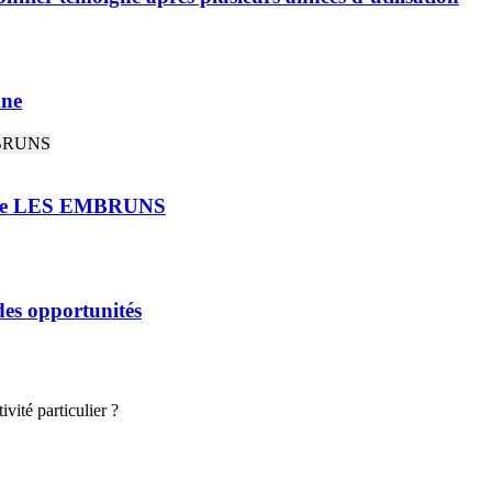
nne
rie LES EMBRUNS
 des opportunités
vité particulier ?