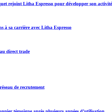
quet rejoint Litha Espresso pour développer son activit
 à sa carrière avec Litha Espresso
au direct trade
 réseau de recrutement
nnier témoigne après plusieurs années d’utilisation