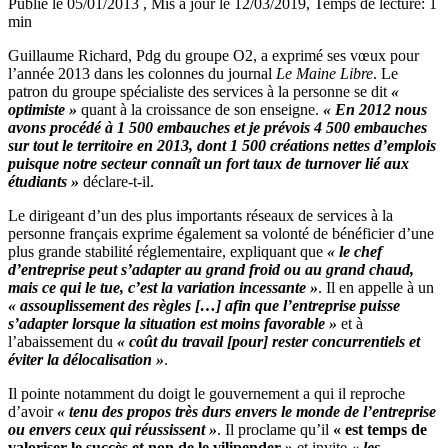
Publié le 05/01/2013
, Mis à jour le 12/03/2019
, Temps de lecture: 1
min
Guillaume Richard, Pdg du groupe O2, a exprimé ses vœux pour
l’année 2013 dans les colonnes du journal
Le Maine Libre
. Le
patron du groupe spécialiste des services à la personne se dit
«
optimiste »
quant à la croissance de son enseigne.
« En 2012 nous
avons procédé à 1 500 embauches et je prévois 4 500 embauches
sur tout le territoire en 2013, dont 1 500 créations nettes d’emplois
puisque notre secteur connaît un fort taux de turnover lié aux
étudiants »
déclare-t-il.
Le dirigeant d’un des plus importants réseaux de services à la
personne français exprime également sa volonté de bénéficier d’une
plus grande stabilité réglementaire, expliquant que
« le chef
d’entreprise peut s’adapter au grand froid ou au grand chaud,
mais ce qui le tue, c’est la variation incessante »
. Il en appelle à un
« assouplissement des règles […] afin que l’entreprise puisse
s’adapter lorsque la situation est moins favorable »
et à
l’abaissement du
« coût du travail [pour] rester concurrentiels et
éviter la délocalisation »
.
Il pointe notamment du doigt le gouvernement a qui il reproche
d’avoir
« tenu des propos très durs envers le monde de l’entreprise
ou envers ceux qui réussissent »
. Il proclame qu’il
« est temps de
valoriser le succès et non de le vilipender »
et invite
« les