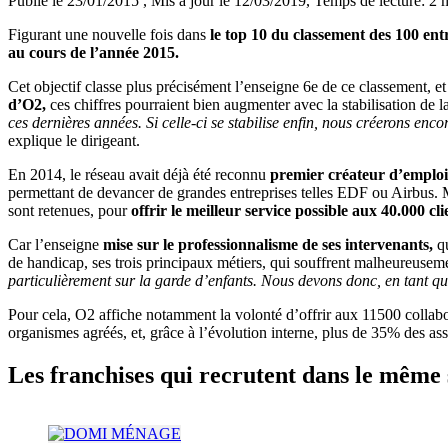
Publié le 23/01/2015
, Mis à jour le 12/03/2019
, Temps de lecture: 2 
Figurant une nouvelle fois dans
le top 10 du classement des 100 ent
au cours de l’année 2015.
Cet objectif classe plus précisément l’enseigne 6e de ce classement, e
d’O2,
ces chiffres pourraient bien augmenter avec la stabilisation de l
ces dernières années. Si celle-ci se stabilise enfin, nous créerons en
explique le dirigeant.
En 2014, le réseau avait déjà été reconnu
premier créateur d’emploi
permettant de devancer de grandes entreprises telles EDF ou Airbus. M
sont retenues, pour
offrir le meilleur service possible aux 40.000 cl
Car l’enseigne
mise sur le professionnalisme de ses intervenants,
qu
de handicap, ses trois principaux métiers, qui souffrent malheureusemen
particulièrement sur la garde d’enfants. Nous devons donc, en tant que
Pour cela, O2 affiche notamment la volonté d’offrir aux 11500 colla
organismes agréés, et, grâce à l’évolution interne, plus de 35% des ass
Les franchises qui recrutent dans le même 