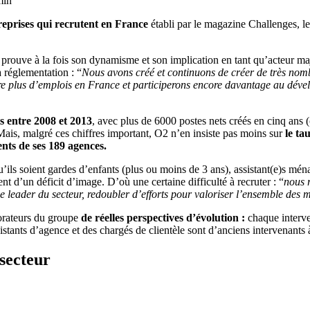
min
reprises qui recrutent en France
établi par le magazine Challenges, l
t prouve à la fois son dynamisme et son implication en tant qu’acteur m
a réglementation : “
Nous avons créé et continuons de créer de très nomb
core plus d’emplois en France et participerons encore davantage au déve
s entre 2008 et 2013
, avec plus de 6000 postes nets créés en cinq ans 
ais, malgré ces chiffres important, O2 n’en insiste pas moins sur
le tau
ients de ses 189 agences.
’ils soient gardes d’enfants (plus ou moins de 3 ans), assistant(e)s mén
t d’un déficit d’image. D’où une certaine difficulté à recruter : “
nous r
 leader du secteur, redoubler d’efforts pour valoriser l’ensemble des m
borateurs du groupe
de réelles perspectives d’évolution :
chaque interven
istants d’agence et des chargés de clientèle sont d’anciens intervenants 
secteur