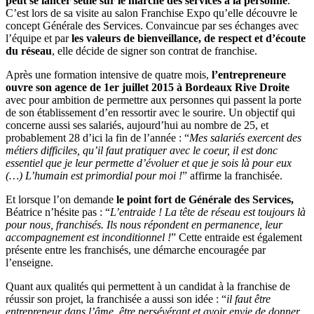
peut se lancer seule sur le marché des services à la personne
.
C’est lors de sa visite au salon Franchise Expo qu’elle découvre le
concept Générale des Services. Convaincue par ses échanges avec
l’équipe et par
les valeurs de bienveillance, de respect et d’écoute
du réseau
, elle décide de signer son contrat de franchise.
Après une formation intensive de quatre mois,
l’entrepreneure
ouvre son agence de 1er juillet 2015 à Bordeaux Rive Droite
avec pour ambition de permettre aux personnes qui passent la porte
de son établissement d’en ressortir avec le sourire. Un objectif qui
concerne aussi ses salariés, aujourd’hui au nombre de 25, et
probablement 28 d’ici la fin de l’année : “
Mes salariés exercent des
métiers difficiles, qu’il faut pratiquer avec le coeur, il est donc
essentiel que je leur permette d’évoluer et que je sois là pour eux
(…) L’humain est primordial pour moi !
” affirme la franchisée.
Et lorsque l’on demande
le point fort de Générale des Services,
Béatrice n’hésite pas : “
L’entraide ! La tête de réseau est toujours là
pour nous, franchisés. Ils nous répondent en permanence, leur
accompagnement est inconditionnel !
” Cette entraide est également
présente entre les franchisés, une démarche encouragée par
l’enseigne.
Quant aux qualités qui permettent à un candidat à la franchise de
réussir son projet, la franchisée a aussi son idée : “
il faut être
entrepreneur dans l’âme, être persévérant et avoir envie de donner