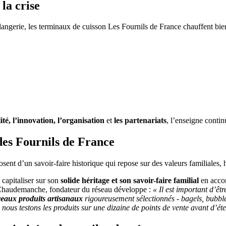
la crise
oulangerie, les terminaux de cuisson Les Fournils de France chauffent b
lité, l’innovation, l’organisation
et
les partenariats
, l’enseigne conti
 des Fournils de France
ent d’un savoir-faire historique qui repose sur des valeurs familiales,
 capitaliser sur son
solide héritage et son savoir-faire familial
en accor
r Chaudemanche, fondateur du réseau développe :
« Il est important d’êtr
eaux produits artisanaux
rigoureusement sélectionnés - bagels, bubble
 nous testons les produits sur une dizaine de points de vente avant d’é