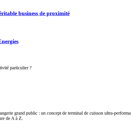
éritable business de proximité
Energies
vité particulier ?
angerie grand public : un concept de terminal de cuisson ultra-performant
re de A à Z.