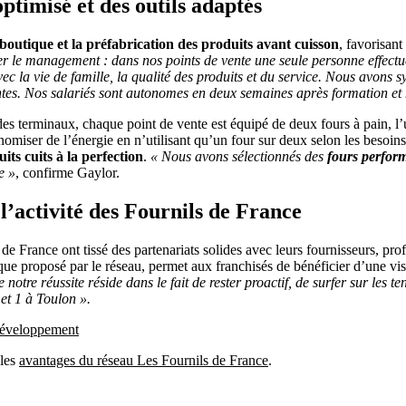
timisé et des outils adaptés
boutique et la préfabrication des produits avant cuisson
, favorisan
 le management : dans nos points de vente une seule personne effectue 
ec la vie de famille, la qualité des produits et du service. Nous avons s
entes. Nos salariés sont autonomes en deux semaines après formation et
des terminaux, chaque point de vente est équipé de deux fours à pain, l’u
onomiser de l’énergie en n’utilisant qu’un four sur deux selon les besoin
its cuits à la perfection
.
« Nous avons sélectionnés des
fours perform
e »
, confirme Gaylor.
l’activité des Fournils de France
 France ont tissé des partenariats solides avec leurs fournisseurs, profi
ue proposé par le réseau, permet aux franchisés de bénéficier d’une visib
e notre réussite réside dans le fait de rester proactif, de surfer sur les
et 1 à Toulon ».
 développement
 les
avantages du réseau Les Fournils de France
.